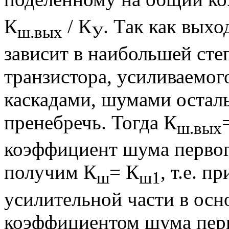
К
/ К
. Так как вых
ш.вых
У
зависит в наибольшей сте
транзистора, усиливаемо
каскадами, шумами остал
пренебречь. Тогда К
ш.вых
коэффициент шума первого
получим К
= К
, т.е. 
ш
ш1
усилительной части в осн
коэффициентом шума перв