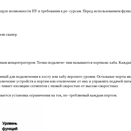
ю возможности ПУ и требования к ре- сурсам. Перед использованием функци
или сканер.
льным концентратором. Точки подключе- ния называются
портами
хаба. Каждый
нный для подключения к хосту или хабу верхнего уровня. Остальные порты я
лючение устройств к портам или отключение от них и управлять подачей пит
 чивает изоляцию сегментов с низкой скоростью от высоко-скоростных.
вается установка ограничения на ток, по- требляемый каждым портом.