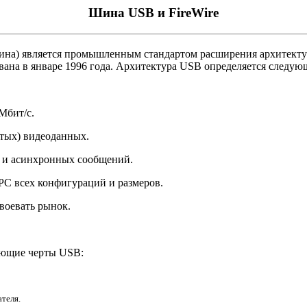
Шина USB и FireWire
я шина) является промышленным стандартом расширения архитек
вана в январе 1996 года. Архитектура USB определяется следу
Мбит/с.
атых) видеоданных.
х и асинхронных сообщений.
PC всех конфигураций и размеров.
воевать рынок.
дующие черты USB:
теля.