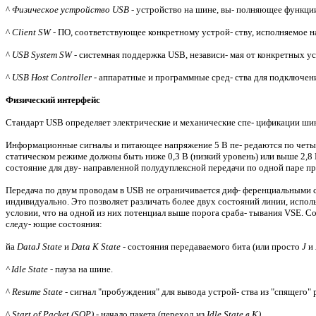
^
Физическое устройство USB -
устройство на шине, вы- полняющее функции
^
Client SW -
ПО, соответствующее конкретному устрой- ству, исполняемое н
^
USB System SW -
системная поддержка USB, независи- мая от конкретных ус
^
USB Host Controller -
аппаратные и программные сред- ства для подключен
Физический интерфейс
Стандарт USB определяет электрические и механические спе- цификации ши
Информационные сигналы и питающее напряжение 5 В пе- редаются по четыр
статическом режиме должны быть ниже 0,3 В (низкий уровень) или выше 2,8
состояние для дву- направленной полудуплексной передачи по одной паре пр
Передача по двум проводам в USB не ограничивается диф- ференциальными 
индивидуально. Это позволяет различать более двух состояний линии, испол
условии, что на одной из них потенциал выше порога сраба- тывания VSE. С
следу- ющие состояния:
йа
DataJ State
и
Data К State -
состояния передаваемого бита (или просто
J
и
^ Idle State -
пауза на шине.
^
Resume State -
сигнал "пробуждения" для вывода устрой- ства из "спящего" 
^
Start of Packet (SOP) -
начало пакета (переход из
Idle State в К).