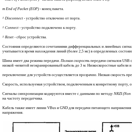
т End of Packet (EOP) -
конец пакета.
^
Disconnect -
устройство отключено от порта.
^
Connect -
устройство подключено к порту.
^
Reset -
сброс устройства.
Состояния определяются сочетаниями дифференциальных и линейных сигнало
учитывается время нахождения линий (более 2,5 мс) в определенных состоян
Шина имеет два режима передачи.
Полная скорость
передачи сигналов USB с
низкой -невитой неэкранированньгй кабель до 3 м. Низкоскоростные кабели 
переключение для устройств осуществляется прозрачно. Низкая скорость пр
Скорость, используемая устройством, подключенным к конкретному порту, оп
Сигналы синхронизации кодируются вместе с данными по методу
NRZI (Non R
на частоту передатчика.
Кабель также имеет линии VBus и GND для передачи питающего напряжения 5
напряжения.