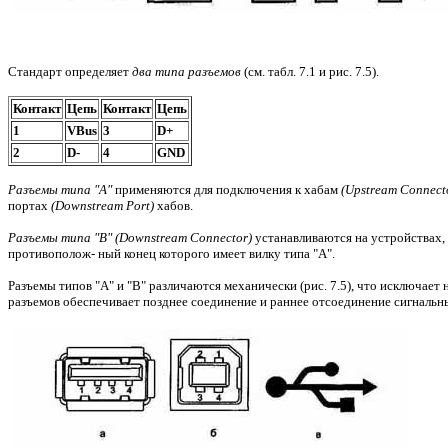
Стандарт определяет
два типа разъемов
(см. табл. 7.1 и рис. 7.5).
Контакт
Цепь
Контакт
Цепь
1
VBus
3
D+
2
D-
4
GND
Разъемы типа "А"
применяются для подключения к хабам
(Upstream Connecto
портах
(Downstream Port)
хабов.
Разъемы типа "В" (Downstream Connector)
устанавливаются на устройствах, 
противополож- ный конец которого имеет вилку типа "А".
Разъемы типов "А" и "В" различаются механически (рис. 7.5), что исключа
разъемов обеспечивает позднее соединение и раннее отсоединение сигнальн