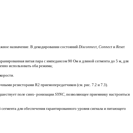
жное назначение. В декодировании состояний
Disconnect, Connect
и
Reset
кранированная витая пара с импедансом 90 Ом и длиной сегмента до 5 м, для
менно использовать оба режима;
корости.
ными резисторами R2 приемопередатчиков (см. рис. 7.2 и 7.3).
едшествует поле синх- ронизации
SYNC,
позволяющее приемнику настроиться
й сегмента для обеспечения гарантированного уровня сигнала и питающего