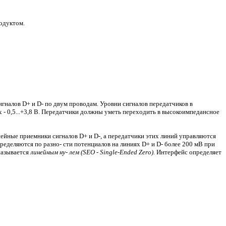
одуктом.
налов D+ и D- по двум проводам. Уровни сигналов передатчиков в
 - 0,5...+3,8 В. Передатчики должны уметь переходить в высокоимпедансное
йные приемники сигналов D+ и D-, а передатчики этих линий управляются
ределяются по разно- сти потенциалов на линиях D+ и D- более 200 мВ при
называется
линейным ну- лем (SEO - Single-Ended Zero).
Интерфейс определяет