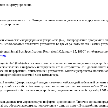
ми и конфигурирование.
еализуемым чипсетом. Ожидается появ- ление модемов, клавиатур, сканеров, д
гих устройств.
м
и множеством
периферийных устройств (ПУ).
Распределение пропускной сп
, использовать и отключать устройства во время ра- боты хоста и самих устр
sal Serial Bus Specification. Revi- sion I.O.January 15, 1996", опубликованно
b.org
.
нацией.
Хаб
(Hub) обеспечивает дополни- тельные точки подключения устройст
ческие колонки с цифровым интерфейсом и т. п. Устройство USB должно имет
вление информации, описывающей устройство. Многие устройства, подключаемы
аппаратной подсистемой хост-компьютера.
сной
звезды.
Центром каждой звезды явля- ется
хаб,
каждый кабельный сегмент со
устройств и хабов. Хост-контроллер интегри- руется с
корневым хабом (Root 
вухпортовый хаб. Логически устройство, подключен- ное к любому хабу USB и
имать данные или управляющую информа- цию по шине. Типично функции предс
 хабом, обеспечивающим их подключение к одному порту. Эти комбинированны