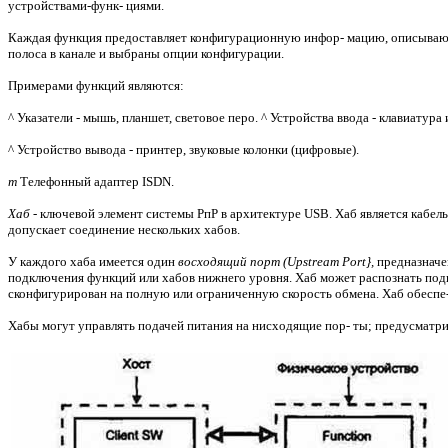
устройствами-функ- циями.
Каждая функция предоставляет конфигурационную инфор- мацию, описывающу
полоса в канале и выбраны опции конфигурации.
Примерами функций являются:
^ Указатели - мышь, планшет, световое перо. ^ Устройства ввода - клавиатура 
^ Устройство вывода - принтер, звуковые колонки (цифровые).
т
Телефонный адаптер ISDN.
Хаб -
ключевой элемент системы РпР в архитектуре USB. Хаб является кабе
допускает соединение нескольких хабов.
У каждого хаба имеется один
восходящий порт (Upstream Port},
предназначе
подключения функций или хабов нижнего уровня. Хаб может распознать подк
сконфигурирован на полную или ограниченную скорость обмена. Хаб обеспе-
Хабы могут управлять подачей питания на нисходящие пор- ты; предусматри