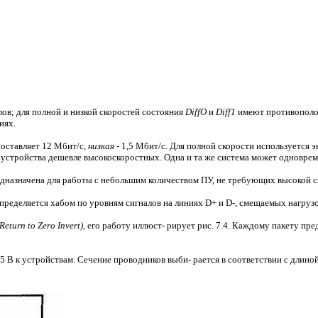
в; для полной и низкой скоростей состояния
DiffO
и
Diff1
имеют противополо
иях.
оставляет 12 Мбит/с,
низкая -
1,5 Мбит/с. Для полной скорости используется э
и устройства дешевле высокоскоростных. Одна и та же система может одновре
едназначена для работы с небольшим количеством ПУ, не требующих высокой с
ределяется хабом по уровням сигналов на линиях D+ и D-, смещаемых нагрузоч
eturn to Zero Invert),
его работу иллюст- рирует рис. 7.4. Каждому пакету пр
 В к устройствам. Сечение проводников выби- рается в соответствии с длино