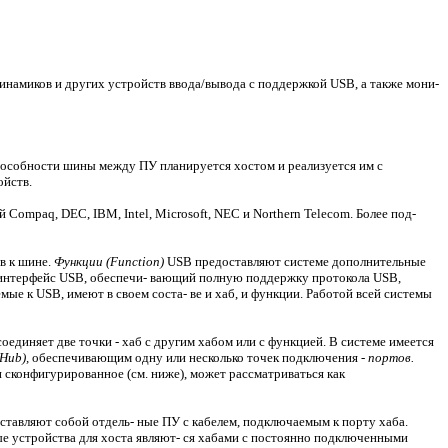
инамиков и других устройств ввода/вывода с поддержкой USB, а также мони-
особности шины между ПУ планируется хостом и реализуется им с
ойств.
й Compaq, DEC, IBM, Intel, Microsoft, NEC и Northern Telecom. Более под-
в к шине.
Функции (Function)
USB предоставляют системе дополнительные
ь интерфейс USB, обеспечи- вающий полную поддержку протокола USB,
е к USB, имеют в своем соста- ве и хаб, и функции. Работой всей системы
единяет две точки - хаб с другим хабом или с функцией. В системе имеется
Hub),
обеспечивающим одну или несколько точек подключения -
портов.
 сконфигурированное (см. ниже), может рассматриваться как
тавляют собой отдель- ные ПУ с кабелем, подключаемым к порту хаба.
е устройства для хоста являют- ся хабами с постоянно подключенными