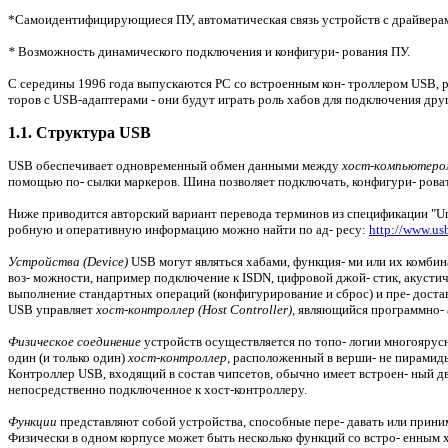
*Самоидентифицирующиеся ПУ, автоматическая связь устройств с драйвера
*
Возможность динамического подключения и конфигури- рования ПУ.
С середины 1996 года выпускаются PC со встроенным кон- троллером USB, р
торов с USB-адаптерами - они будут играть роль хабов для подключения дру
1.1. Структура USB
USB обеспечивает одновременный обмен данными между
хост-компьютеро
помощью по- сылки маркеров. Шина позволяет подключать, конфигури- ровать
Ниже приводится авторский вариант перевода терминов из спецификации "Univer
робную и оперативную информацию можно найти по ад- ресу:
http://www.us
Устройства (Device)
USB могут являться хабами, функция- ми или их комби
воз- можности, например подключение к ISDN, цифровой джой- стик, акусти
выполнение стандартных операций (конфигурирование и сброс) и пре- доста
USB управляет
хост-контроллер (Host Controller),
являющийся программно- 
Физическое соединение
устройств осуществляется по топо- логии многояру
один (и только один)
хост-контроллер,
расположенный в верши- не пирамиды 
Контроллер USB, входящий в состав чипсетов, обычно имеет встроен- ный д
непосредственно подключенное к хост-контроллеру.
Функции
представляют собой устройства, способные пере- давать или прин
Физически в одном корпусе может быть несколько функций со встро- енным