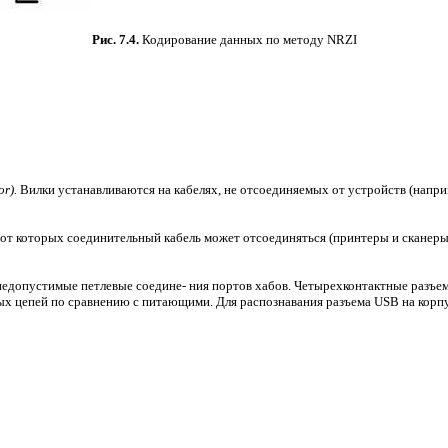
Рис. 7.4.
Кодирование данных по методу NRZI
r).
Вилки устанавливаются на кабелях, не отсоединяемых от устройств (наприм
от которых соединительный кабель может отсоединяться (принтеры и сканеры).
ет недопустимые петлевые соедине- ния портов хабов. Четырехконтактные ра
ых цепей по сравнению с питающими. Для распознавания разъема USB на корпу