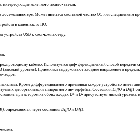
, интересующие конечного пользо- вателя.
а хост-компьютере. Может являться составной частью ОС или специальным пр
тройств и клиентского ПО.
ия устройств USB к хост-компьютеру.
ны.
ехпроводному кабелю. Используется диф- ференциальный способ передачи сиг
 В (высокий уровень). Приемники выдерживают входное напряжение в пределах
о- водов.
сигналами. Кроме дифференциального приемника каждое устройство имеет лине
ьзуемых для организации аппаратного ин- терфейса. Состояния
DiffO
и
Diff1
оп
остояние, при котором на обоих входах D+ и D- присутствует низкий уровень, 
К),
определяются через состояния
DiffO
и
Diff1.
режима.