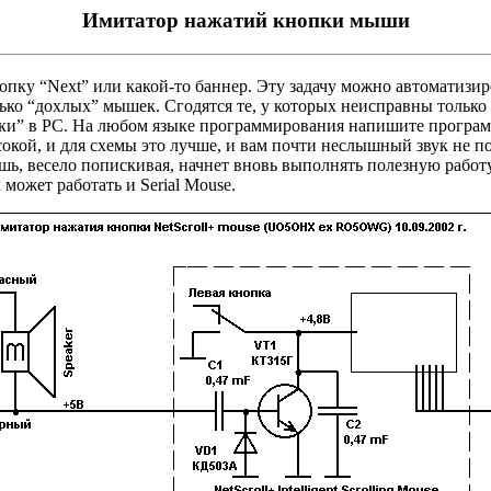
Имитатор нажатий кнопки мыши
нопку “Next” или какой-то баннер. Эту задачу можно автоматизи
колько “дохлых” мышек. Сгодятся те, у которых неисправны толь
ки” в РС. На любом языке программирования напишите програм
окой, и для схемы это лучше, и вам почти неслышный звук не п
ь, весело попискивая, начнет вновь выполнять полезную работу
может работать и Serial Mouse.