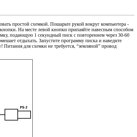
ровать простой схемкой. Пошарьте рукой вокруг компьютера -
ко кнопки. На месте левой кнопки припаяйте навесным способом
мку, подающую 1 секундный писк с повторением через 30-60
омешает отдыхать. Запустите программу писка и наведите
! Питания для схемки не требуется, “земляной” провод