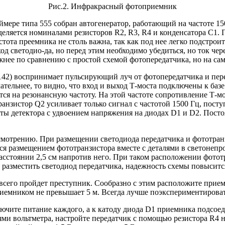
Рис.2. Инфракрасный фотоприемник
таймере типа 555 собран автогенератор, работающий на частоте 
еделяется номиналами резисторов R2, R3, R4 и конденсатора C1.
тота преемника не столь важна, так как под нее легко подстрои
од светодио-да, но перед этим необходимо убедиться, но ток ч
жнее по сравнению с простой схемой фотопередатчика, но на сам
6-142) воспринимает пульсирующий луч от фотопередатчика и пе
тельнее, то видно, что вход и выход Т-моста подключены к базе
ся на резонансную частоту. На этой частоте сопротивление Т-м
транзистор Q2 усиливает только сигнал с частотой 1500 Гц, пос
оты детектора с удвоением напряжения на диодах D1 и D2. Посто
смотрению. При размещении светодиода передатчика и фототран
ся размещением фототранзистора вместе с деталями в светонепр
асстоянии 2,5 см напротив него. При таком расположении фототр
разместить светодиод передатчика, надежность схемы повыситс
 всего пройдет преступник. Сообразно с этим расположите прие
иемником не превышает 5 м. Всегда лучше поэкспериментироват
ключите питание каждого, а к катоду диода D1 приемника подсо
иями вольтметра, настройте передатчик с помощью резистора R4 