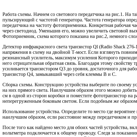
Работа схемы. Начнем со светового передатчика на рис.1. На 
пульсирующий с частотой генератора. Частота генератора опр
передатчика на частоту фотоприемника. Конкретная рабочая час
через светодиод. Уменьшив его, можно увеличить световой вых
Фотоприемник, схема которого показана на рис.2, немного сло
Детектор инфракрасного света транзистор Ql (Radio Shack 27
напряжения в схему на двойной Т-мост. Если взглянуть повнима
резонансный усилитель, максимум усиления Которого приходит
него отрицательная обратная связь. Благодаря этому свойству 
усиливается транзистором Q3 до уровня, достаточного для раб
транзистор Q4, замыкавший через себя клеммы В и С.
Сборка схемы. Конструкцию устройства выберите по своему у
на них прямого света. Наилучшим образом этого можно добить
см в одной из сторон коробки и поместите фототранзистор на р
неперегруженным боковым светом. Если подобным же образом 
Использование устройства. Определите то место где вероятнее
наилучшим образом, если расстояние между передатчиком и пр
После того как найдено место для обоих частей устройства, в
вольтметра подключается к общему проводу. Следя за показан