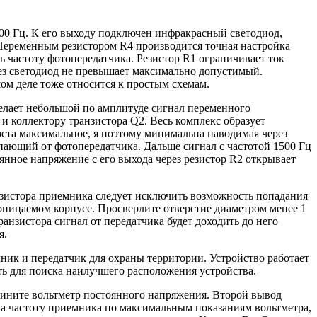
1500 Гц. К его выходу подключен инфракрасный светодиод,
 Переменным резистором R4 производится точная настройка
ть частоту фотопередатчика. Резистор R1 ограничивает ток
ерез светодиод не превышает максимально допустимый.
ом деле тоже относится к простым схемам.
релает небольшой по амплитуде сигнал переменного
 и коллектору транзистора Q2. Весь комплекс образует
оста максимальное, я поэтому минимальна наводимая через
тупающий от фотопередатчика. Дальше сигнал с частотой 1500 Гц
янное напряжение с его выхода через резистор R2 открывает
зистора приемника следует исключить возможность попадания
оницаемом корпусе. Просверлите отверстие диаметром менее 1
анзистора сигнал от передатчика будет доходить до него
я.
мник и передатчик для охраны территории. Устройство работает
ь для поиска наилучшего расположения устройства.
едините вольтметр постоянного напряжения. Второй вывод
на частоту приемника по максимальным показаниям вольтметра,