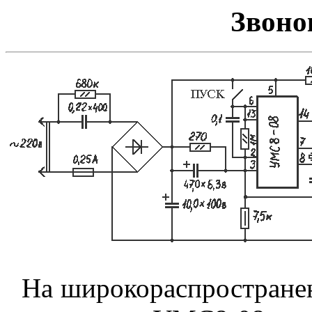
Звоно
На широкораспростране