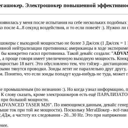
гашокер. Электрошокер повышенной эффективно
оявилась у меня после испытания на себе нескольких подобных
после 4...8 секунд воздействия, и то если повезёт :). Нужно ли
шокеры с выходной мощностью не более 3 Дж/сек (1 Дж/сек = 1 
тивной нейтрализации противника; американцы в ходе эксперим
 бы конкретно гасил противника. Такой девайс создали: "
ADVA
 проще говоря имеет увеличенную выходную мощность. Конкретно
щностью 18 ватт. Это обусловлено тем, что тэйзер - дистанцион
рыми тянутся проводки. Зонды летят не параллельно друг другу,
 см. Понятно, что если зонды попадут куда-нибудь не туда, мож
ные промышленым (по незнанию :). Но когда узнал информацию
 слову сказать, кроме электрошокеров есть ещё ПАРАЛИЗАТОРЫ
же при большой мощности.
DVANCED TASER M26". По имеющимся данным, девайс генерируе
ыше ток при той же мощности). Поскольку МегаШокер - всё-таки
2,4Дж, а частоту их следования - 20...30 Hz. Это при напряжени
енее.