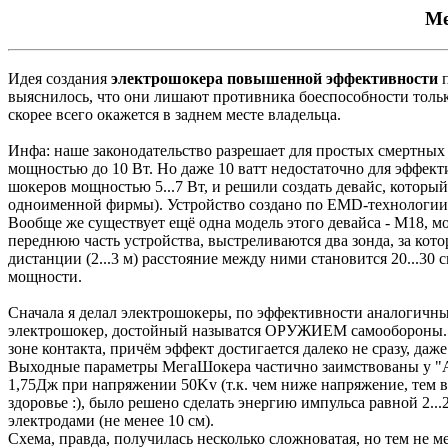
Ме
Идея создания
электрошокера повышенной эффективности
п
выяснилось, что они лишают противника боеспособности только 
скорее всего окажется в заднем месте владельца.
Инфа: наше законодательство разрешает для простых смертных 
мощностью до 10 Вт. Но даже 10 ватт недостаточно для эффек
шокеров мощностью 5...7 Вт, и решили создать девайс, который
одноименной фирмы). Устройство создано по EMD-технологии, а
Вообще же существует ещё одна модель этого девайса - М18, мо
переднюю часть устройства, выстреливаются два зонда, за кото
дистанции (2...3 м) расстояние между ними становится 20...30
мощности.
Сначала я делал электрошокеры, по эффективности аналогич
электрошокер, достойный называтся ОРУЖИЕМ самообороны. К
зоне контакта, причём эффект достигается далеко не сразу, да
Выходные параметры МегаШокера частично заимствованы у "A
1,75Дж при напряжении 50Kv (т.к. чем ниже напряжение, тем в
здоровье :), было решено сделать энергию импульса равной 2...
электродами (не менее 10 см).
Схема, правда, получилась несколько сложноватая, но тем не м