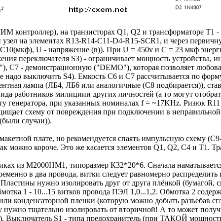
 контроллер), на транзисторах Q1, Q2 и трансформаторе Т1 - п
ый узел на элементах R13-R14-C11-D4-R15-SCR1, и через первичн
+ С10(мкф), U - напряжение (в)). При U = 450v и С = 23 мкф энер
ния переключателя S3) - ограничивает мощность устройства, ина
 С7 - демонстрационную ("DEMO"), которая позволяет любоватс
надо выключить S4). Емкость С6 и С7 рассчитывается по формул
ентная лампа (ЛБ4, ЛБ6 или аналогичные (С8 подбирается)), ста
да работников милициии других личностей (а то могут отобрать,
у генератора, при указанных номиналах f = ~17KHz. Ризюк R11
защищает схему от повреждения при подключении в неправильно
(были случаи)).
на макетной плате, но рекомендуется спаять импульсную схему 
к можно короче. Это же касается элементов Q1, Q2, C4 и T1. Т
ках из М2000НМ1, типоразмер К32*20*6. Сначала наматывается о
временно в два провода, витки следует равномерно распределить
Пластины нужно изолировать друг от друга плёнкой (бумагой, ск
тка 1 - 10...15 витков провода ПЭЛ 1,0...1,2. Обмотка 2 содерж
или конденсаторной пленки (которую можно добыть разъебав сгл
нужно тщательно изолировать от вторичной! А то может получит
.). Выключатель S1 - типа предохранитель (при ТАКОЙ мощности 