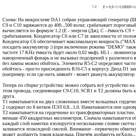
Схема: На микросхеме DA1 собран управляющий генератор (ШИМ
С9 и С10 заряжаются до 400...500 вольт, срабатывает порогов
вычисляется по формуле 1.2 (Е - энергия (Дж), С - ёмкость С9 
срабатывания. Конденсатор С6 или С7 (в зависимости от положе
Конденсатор С6 обеспечивает максимальную мощность ("МАХ"),
посадить аккумулятор :) (при включении режима "DEMO" также 
частоте 17 KHz ёмкость будет около 0,02 мкф). HL1 - люминесц
навороченный фонарь и не вызывал подозрений у различного ви
без лампы можно обойтись. Элементы R5-C2 определяют частот
обойтись - просто присоединить R16-С5 к корпусу. Диод D1 
(например: если где-нить замкнёт - может рвануть аккумулятор 
Теперь по сборке устройства: можно собрать всё устройство 
этом провода, соединяющие С9-С10, SCR1 и Т2 должны быть ка
друга.
Т1 наматывается на двух сложенных вместе кольцевых сердечни
2 содержат по 8 витков ПЭЛ 0,8...1,0. Наматываются они одно
Т2 наматывается на сердечнике из трансформаторных пластин. 
меньше 450 квадратных миллиметров. Сначала наматывается обмо
каждый слой намотки изолируется несколькими слоями скотча 
заливается эпоксидной смолой. Внимание - первичную обмотку 
может долбануть током владельца. Причём долбануть неХило..