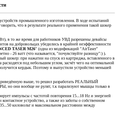
сти
 устройств промышленного изготовления. В ходе испытаний
 говорить, что в результате реального применения такой шокер
Вт), в то же время для работников УВД разрешены девайсы
ентов на добровольцах убедились в крайней неэффективности
NCED TASER M26
" (одна из модификаций "AirTaser"
 - 26 ватт (что называется, "почувствуйте разницу":) ).
ный шокер: при нажатии на спуск из картриджа, вставленного в
 а расходятся под небольшим углом, засчёт чего на оптимальной
ет получится кердык. Поэтому и выпустили устройство меньшей
, приведённую выше, то решил разработать РЕАЛЬНЫЙ
, но они вообще не рулят, т.к парализуют мышцы только в
т импульсы с частотой повторения 15...18 Hz и энергией
 контактное устройство, а также из заботы о собственном
и 35...50 киловольт и максимальном расстоянии между