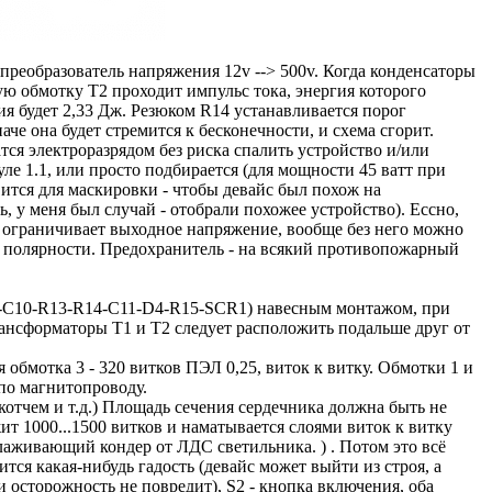
реобразователь напряжения 12v --> 500v. Когда конденсаторы
ую обмотку Т2 проходит импульс тока, энергия которого
гия будет 2,33 Дж. Резюком R14 устанавливается порог
че она будет стремится к бесконечности, и схема сгорит.
я электроразрядом без риска спалить устройство и/или
е 1.1, или просто подбирается (для мощности 45 ватт при
вится для маскировки - чтобы девайс был похож на
 у меня был случай - отобрали похожее устройство). Ессно,
 ограничивает выходное напряжение, вообще без него можно
й полярности. Предохранитель - на всякий противопожарный
(С9-С10-R13-R14-C11-D4-R15-SCR1) навесным монтажом, при
рансформаторы Т1 и Т2 следует расположить подальше друг от
бмотка 3 - 320 витков ПЭЛ 0,25, виток к витку. Обмотки 1 и
 по магнитопроводу.
отчем и т.д.) Площадь сечения сердечника должна быть не
ит 1000...1500 витков и наматывается слоями виток к витку
аживающий кондер от ЛДС светильника. ) . Потом это всё
ся какая-нибудь гадость (девайс может выйти из строя, а
осторожность не повредит), S2 - кнопка включения, оба