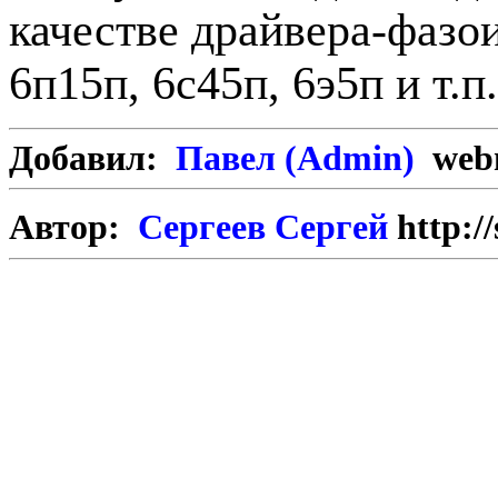
качестве драйвера-фазо
6п15п, 6с45п, 6э5п и т.п.
Добавил:
Павел (Admin)
webm
Автор:
Сергеев Сергей
http:/