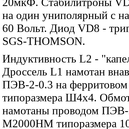
20мкФ. Cтабилитроны VD
на один униполярный с н
60 Вольт. Диод VD8 - тр
SGS-THOMSON.
Индуктивность L2 - "капе
Дроссель L1 намотан внав
ПЭВ-2-0.3 на ферритово
типоразмера Ш4x4. Обмо
намотаны проводом ПЭВ-2
М2000НМ типоразмера 10x