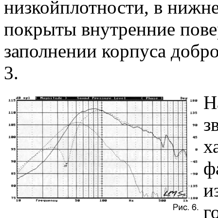
низкойплотности, в нижн
покрыты внутренние пове
заполнении корпуса добро
3.
Н
з
х
ф
и
г