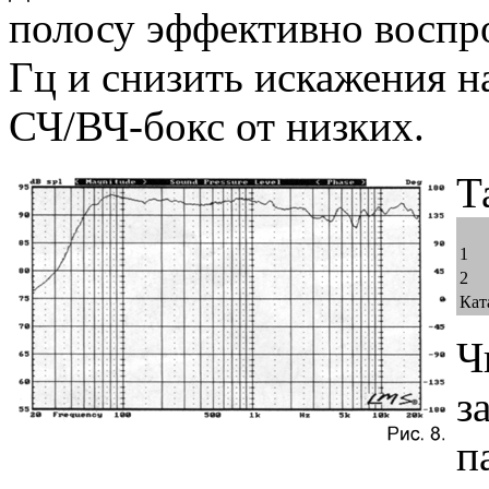
полосу эффективно воспр
Гц и снизить искажения на
СЧ/ВЧ-бокс от низких.
Т
1
2
Кат
Ч
з
п