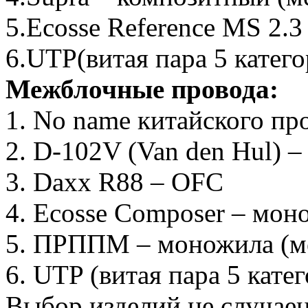
5.Ecosse Reference MS 2.
6.UTP(витая пара 5 катег
Межблочные провода:
1. No name китайского пр
2. D-102V (Van den Hul) 
3. Daxx R88 – OFC
4. Ecosse Composer – мон
5. ПРППМ – моножила (м
6. UTP (витая пара 5 кате
Выбор изделий не случаен