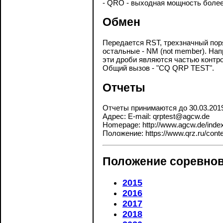
- QRO - выходная мощность более 
Обмен
Передается RST, трехзначный пор
остальные - NM (not member). Нап
эти дроби являются частью контро
Общий вызов - "CQ QRP TEST".
Отчеты
Отчеты принимаются до 30.03.201
Адрес: E-mail: qrptest@agcw.de
Homepage: http://www.agcw.de/index
Положение: https://www.qrz.ru/contes
Положение соревнов
2015
2016
2017
2018