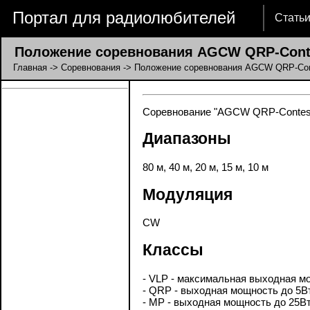
Портал для радиолюбителей
Стать
Положение соревнования AGCW QRP-Cont
Главная
->
Соревнования
-> Положение соревнования AGCW QRP-Con
Соревнование "AGCW QRP-Contest":
Диапазоны
80 м, 40 м, 20 м, 15 м, 10 м
Модуляция
CW
Классы
- VLP - максимальная выходная мо
- QRP - выходная мощность до 5Вт
- MP - выходная мощность до 25Вт 