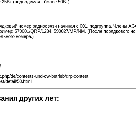
25Вт (подводимая - более 50Вт).
ядковый номер радиосвязи начиная с 001, подгруппа. Члены AG
ример: 579001/QRP/1234, 599027/MP/NM. (После порядкового ном
льного номера.)
9
.php/de/contests-und-cw-betrieb/qrp-contest
t/detail/50.html
ания других лет: