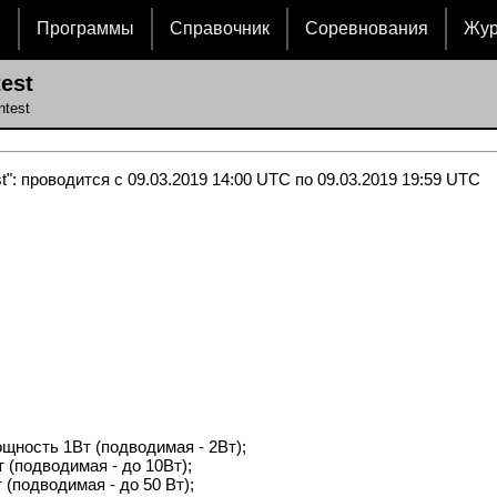
и
Программы
Справочник
Соревнования
Жу
est
test
 проводится с 09.03.2019 14:00 UTC по 09.03.2019 19:59 UTC
щность 1Вт (подводимая - 2Вт);
 (подводимая - до 10Вт);
(подводимая - до 50 Вт);