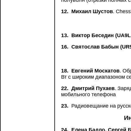
полуволн (отрезки полных 
12.
Михаил Шустов
. Ches
13.
Виктор Беседин (UA9
16.
Святослав Бабын (UR
18.
Евгений Москатов
. Об
Вт с широким диапазоном с
22.
Дмитрий Пухаев
. Заря
мобильного телефона
23.
Радиовещание на русск
И
24.
Елена Бадло, Сергей 