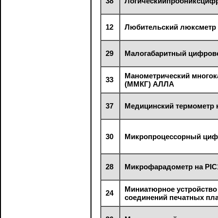
38
Логическийпробниксциф
12
Любительский люксметр
29
Малогабаритный цифрово
Манометрический многок
33
(ММКГ) АЛЛА
37
Медицинский термометр 
30
Микропроцессорный циф
28
Микрофарадометр на PIC
Миниатюрное устройство 
24
соединений печатных пл