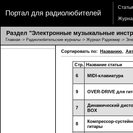
Стать
Портал для радиолюбителей
Журна
Раздел "Электронные музыкальные инстр
Главная
->
Радиолюбительские журналы
->
Журнал Радиомир
-> Эле
Сортировать по:
Названию
,
Ав
Стр.
Название статьи
6
MIDI-клавиатура
9
OVER-DRIVE для ги
Динамический дист
7
BOX
Компрессор-сустейн
8
гитары