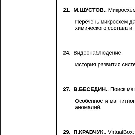
21.
М.ШУСТОВ.
. Микросхе
Перечень микросхем да
химического состава и 
24.
Видеонаблюдение
История развития сис
27.
В.БЕСЕДИН.
. Поиск м
Особенности магнитног
аномалий.
29.
П.КРАВЧУК.
. VirtualBo