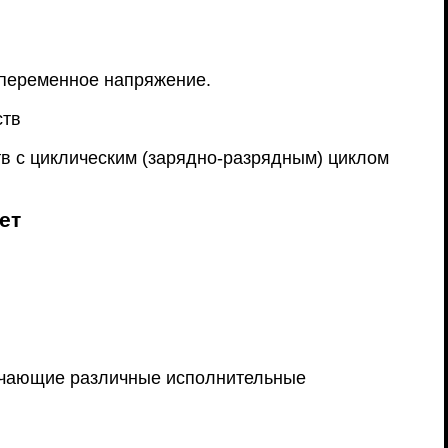
 переменное напряжение.
ств
в с циклическим (зарядно-разрядным) циклом
ет
ючающие различные исполнительные