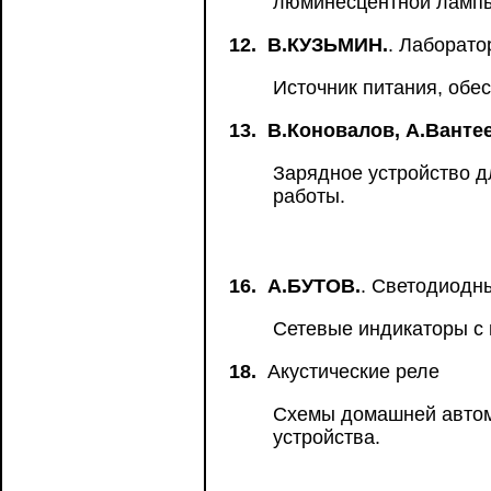
люминесцентной лампы 
12.
В.КУЗЬМИН.
. Лаборато
Источник питания, обе
13.
В.Коновалов, А.Вантее
Зарядное устройство д
работы.
16.
А.БУТОВ.
. Cветодиодн
Сетевые индикаторы с
18.
Акустические реле
Схемы домашней автом
устройства.