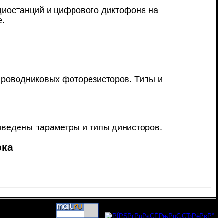
диостанций и цифрового диктофона на
е.
проводниковых фоторезисторов. Типы и
ведены параметры и типы динисторов.
рка
- users: 550 -- web3