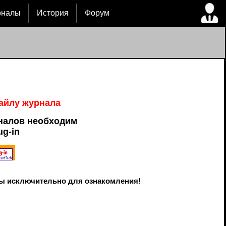
рналы
История
Форум
файлу журнала
налов необходим
ug-in
ы исключительно для ознакомления!