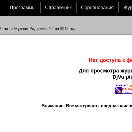
и
Программы
Справочник
Соревнования
Жу
2 год
-> Журнал Радиомир # 1 за 2012 год
Нет доступа к 
Для просмотра жур
DjVu pl
Внимание: Все материалы предназначен