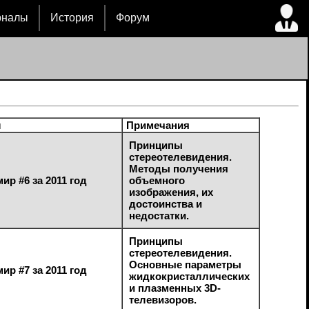
рналы
История
Форум
л
Примечания
Принципы
стереотелевидения.
Методы получения
ир #6 за 2011 год
объемного
изображения, их
достоинства и
недостатки.
Принципы
стереотелевидения.
Основные параметры
ир #7 за 2011 год
жидкокристаллических
и плазменных 3D-
телевизоров.