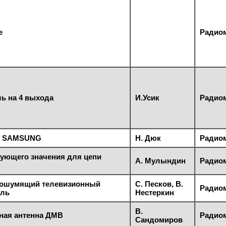
е
Радиом
ь на 4 выхода
И.Усик
Радиом
У SAMSUNG
Н. Дюк
Радиом
ующего значения для цепи
А. Мулындин
Радиом
лошумящий телевизионный
С. Песков, В.
Радиом
ель
Нестеркин
В.
ая антенна ДМВ
Радиом
Сандомиров