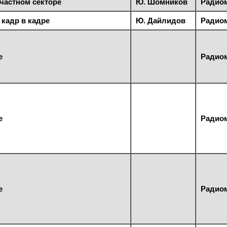
частном секторе
Ю. Шомников
Радиом
кадр в кадре
Ю. Дайлидов
Радиом
е
Радиом
е
Радиом
е
Радиом