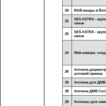
29
RGB-входы в Вит
SES ASTRA - круп
25
связи
SES ASTRA - круп
25
связи
24
Web-камера: след
Антенна децимет
26
условий приема
30
Антенна для ДМВ
38
Антенна ДМВ Со
28
Антенны для само