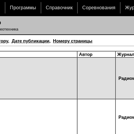
и
Программы
Справочник
Соревнования
Жу
р
еотехника
тору
,
Дате публикации
,
Номеру страницы
Автор
Журна
Радиом
Радиом