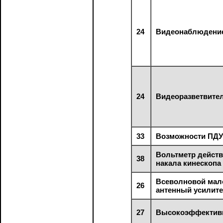
24
Видеонаблюдени
24
Видеоразветвител
33
Возможности ПД
Вольтметр действ
38
накала кинескопа
Всеволновой ма
26
антенный усилит
27
Высокоэффективн