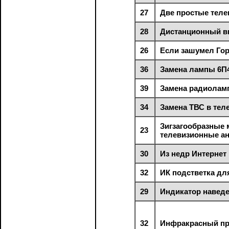
27
Две простые тел
28
Дистанционный в
26
Если зашумел Гор
36
Замена лампы 6П
39
Замена радиолам
34
Замена ТВС в тел
Зигзагообразные
23
телевизионные а
30
Из недр Интернет
32
ИК подстветка д
29
Индикатор наведе
32
Инфракрасный пр