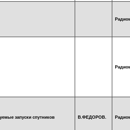
Радиом
Радиом
руемые запуски спутников
В.ФЕДОРОВ.
Радиом