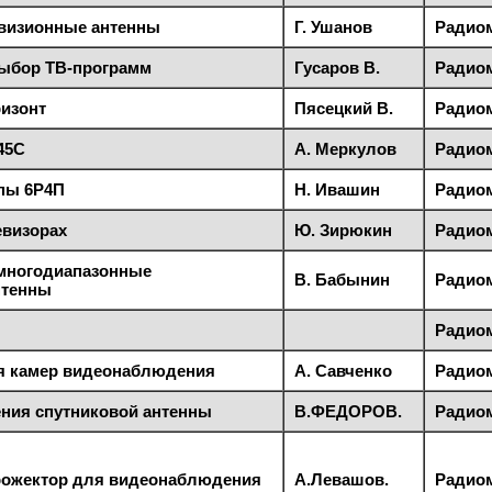
евизионные антенны
Г. Ушанов
Радиом
ыбор ТВ-программ
Гусаров В.
Радиом
изонт
Пясецкий В.
Радиом
45С
А. Меркулов
Радиом
пы 6Р4П
Н. Ивашин
Радиом
евизорах
Ю. Зирюкин
Радиом
 многодиапазонные
В. Бабынин
Радиом
нтенны
Радиом
ля камер видеонаблюдения
А. Савченко
Радиом
ния спутниковой антенны
В.ФЕДОРОВ.
Радиом
ожектор для видеонаблюдения
А.Левашов.
Радиом