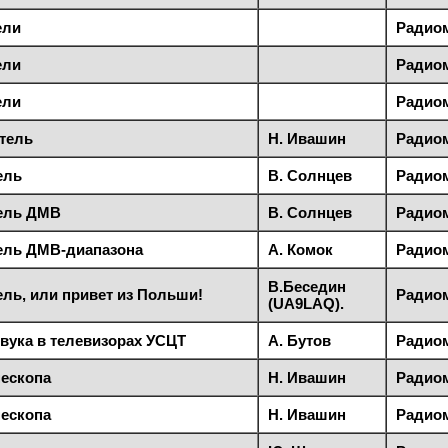
ели
Радиом
ели
Радиом
ели
Радиом
тель
Н. Ивашин
Радиом
ель
В. Солнцев
Радиом
ель ДМВ
В. Солнцев
Радиом
ель ДМВ-диапазона
А. Комок
Радиом
В.Беседин
ль, или привет из Польши!
Радиом
(UA9LAQ).
вука в телевизорах УСЦТ
А. Бутов
Радиом
нескопа
Н. Ивашин
Радиом
нескопа
Н. Ивашин
Радиом