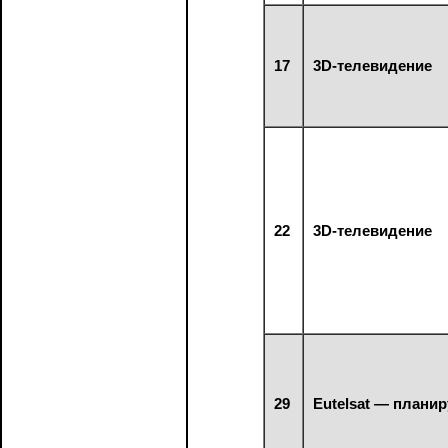
17
3D-телевидение
22
3D-телевидение
29
Eutelsat — плани