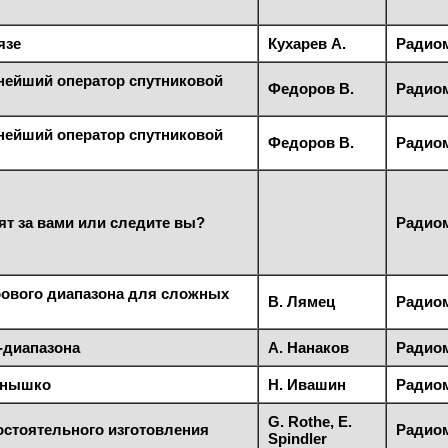
язе
Кухарев А.
Радиом
нейший оператор спутниковой
Федоров В.
Радиом
нейший оператор спутниковой
Федоров В.
Радиом
ят за вами или следите вы?
Радиом
рового диапазона для сложных
В. Лямец
Радиом
-диапазона
А. Нанаков
Радиом
лнышко
Н. Ивашин
Радиом
G. Rothe, E.
стоятельного изготовления
Радиом
Spindler