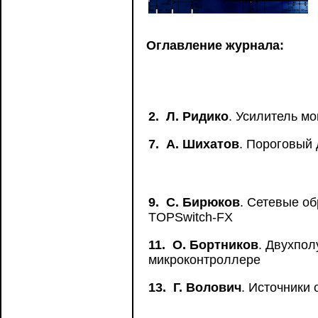
Оглавление журнала:
2.
Л. Ридико
. Усилитель м
7.
А. Шихатов
. Пороговый
9.
С. Бирюков
. Сетевые о
TOPSwitch-FX
11.
О. Бортников
. Двухпо
микроконтроллере
13.
Г. Волович
. Источники