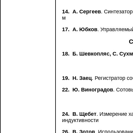
14.
А. Сергеев
. Синтезато
м
17.
А. Юбков
. Управляемы
С
18.
Б. Шевкопляс, С. Сухм
19.
Н. Заец
. Регистратор с
22.
Ю. Виноградов
. Сотов
24.
В. Щебет
. Измерение х
индуктивности
26.
В. Зотов
. Использован