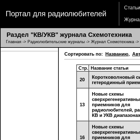
Стать
Портал для радиолюбителей
Журна
Раздел "КВ/УКВ" журнала Схемотехника
Главная
->
Радиолюбительские журналы
->
Журнал Схемотехника
->
Сортировать по:
Названию
,
Ав
Стр.
Название статьи
Коротковолновый с
20
гетеродинный прие
Новые схемы
сверхрегенеративны
13
приемников для
радиолюбителей, р
КВ и УКВ диапазона
Новые схемы
сверхрегенеративны
16
приемников для