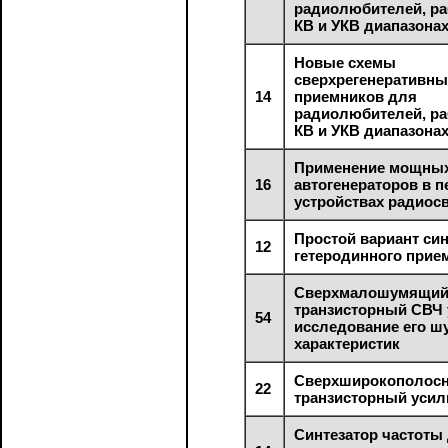
радиолюбителей, р
КВ и УКВ диапазона
Новые схемы
сверхрегенеративны
14
приемников для
радиолюбителей, р
КВ и УКВ диапазона
Применение мощны
16
автогенераторов в 
устройствах радиос
Простой вариант си
12
гетеродинного прие
Сверхмалошумящи
транзисторный СВЧ 
54
исследование его 
характеристик
Сверхширокополос
22
транзисторный уси
Синтезатор частоты