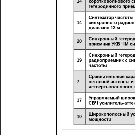
14
коротковолнового с
гетеродинного прие
Синтезатор частоты
14
синхронного радиоп
диапазон 13 м
Синхронный гетеро
20
приемник УКВ ЧМ с
Синхронный гетеро
19
радиоприемник с си
частоты
Сравнительные хара
7
петлевой антенны и
четвертьволнового 
Управляемый широ
17
СВЧ усилитель-атте
Широкополосный у
10
мощности