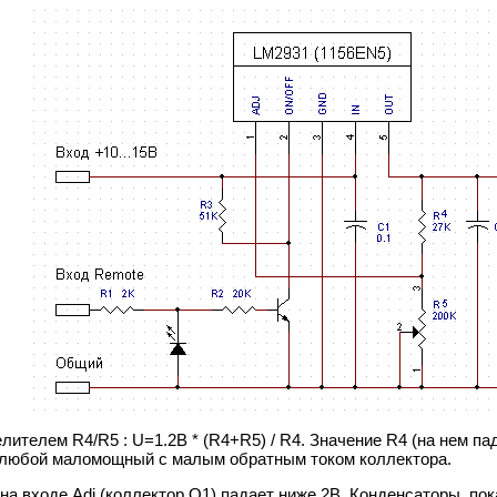
ителем R4/R5 : U=1.2В * (R4+R5) / R4. Значение R4 (на нем пад
 - любой маломощный с малым обратным током коллектора.
на входе Adj (коллектор Q1) падает ниже 2В. Конденсаторы, по