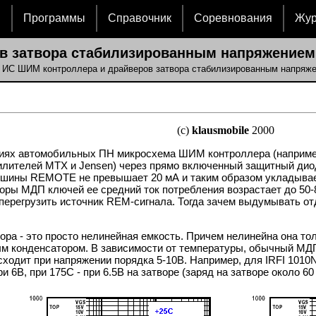
и
Программы
Справочник
Соревнования
Жу
в затвора стабилизированным напряжением
 ИС ШИМ контроллера и драйверов затвора стабилизированным напряж
(c)
klausmobile
2000
циях автомобильных ПН микросхема ШИМ контроллера (например 
ителей MTX и Jensen) через прямо включенный защитный диод.
от шины REMOTE не превышает 20 мА и таким образом укладывае
ры МДП ключей ее средний ток потребления возрастает до 50-8
о перегрузить источник REM-сигнала. Тогда зачем выдумывать о
ора - это просто нелинейная емкость. Причем нелинейна она то
ым конденсатором. В зависимости от температуры, обычный МД
роисходит при напряжении порядка 5-10В. Например, для IRFI 10
 6В, при 175С - при 6.5В на затворе (заряд на затворе около 60