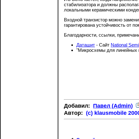
стабилизатора и должны располаг
локальными керамическими конде
Входной транзистор можно заменит
гарантирована устойчивость от п
Благодарности, ссылки, примечан
Даташит
- Cайт
National Sem
"Микросхемы для линейных и
Добавил:
Павел (Admin)
Автор:
(c) klausmobile 20