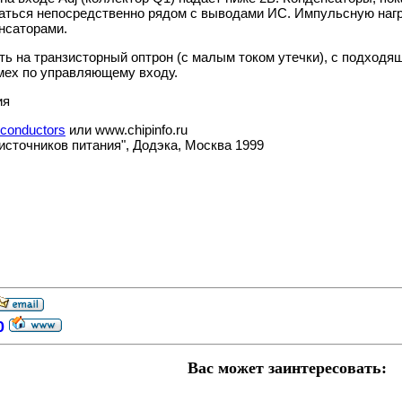
аться непосредственно рядом с выводами ИС. Импульсную нагр
нсаторами.
ь на транзисторный оптрон (с малым током утечки), с подходя
омех по управляющему входу.
ия
iconductors
или www.chipinfo.ru
сточников питания", Додэка, Москва 1999
00
Вас может заинтересовать: