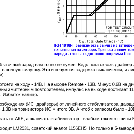
збыточный заряд нам точно не нужен. Ведь пока сквозь драйвер 
т в полную силушку. Это и ненужная задержка выключения, и л
и).
тсети на ходу - 14В. На выходе Remote - 13В. Минус 0.6В на д
ны эмиттерным повторителем, импульс на выходе достигает 11.
. Избыток налицо.
озбуждения (ИС+драйверы) от линейного стабилизатора, дающег
+ 1.3В на транзисторе ИС = итого 9В. А чтоб с запасом было - 10
рать от АКБ, а включать стабилизатор - слабым током от шины
ходит LM2931, советский аналог 1156ЕН5. Но только в 5-вывод