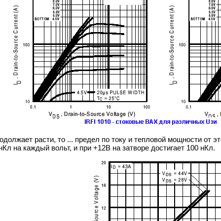
должает расти, то ... предел по току и тепловой мощности от э
Кл на каждый вольт, и при +12В на затворе достигает 100 нКл.