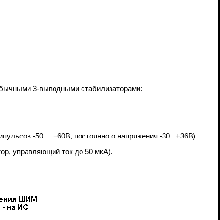
 обычными 3-выводными стабилизаторами:
льсов -50 ... +60В, постоянного напряжения -30...+36В).
ор, управляющий ток до 50 мкА).