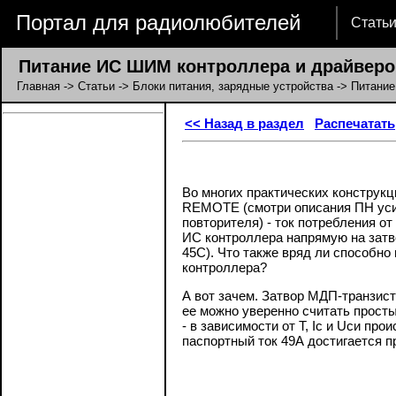
Портал для радиолюбителей
Стать
Питание ИС ШИМ контроллера и драйверо
Главная
->
Статьи
->
Блоки питания, зарядные устройства
-> Питание
<< Назад в раздел
Распечатать
Во многих практических конструк
REMOTE (смотри описания ПН усил
повторителя) - ток потребления 
ИС контроллера напрямую на затво
45С). Что также вряд ли способн
контроллера?
А вот зачем. Затвор МДП-транзист
ее можно уверенно считать прост
- в зависимости от Т, Iс и Uси п
паспортный ток 49А достигается при