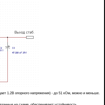
ает 1.2В опорного напряжения) - до 51 кОм, можно и меньше.
казанные на схеме, обеспечивают устойчивость