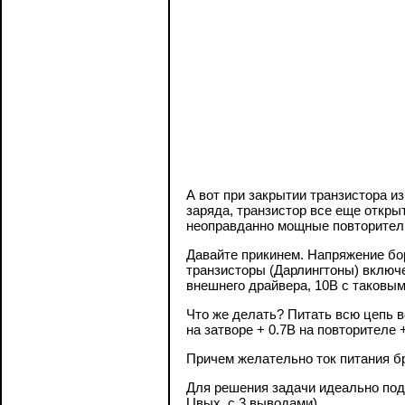
А вот при закрытии транзистора и
заряда, транзистор все еще откры
неоправданно мощные повторител
Давайте прикинем. Напряжение бор
транзисторы (Дарлингтоны) включе
внешнего драйвера, 10В с таковым
Что же делать? Питать всю цепь в
на затворе + 0.7В на повторителе 
Причем желательно ток питания б
Для решения задачи идеально под
Uвых, с 3 выводами).