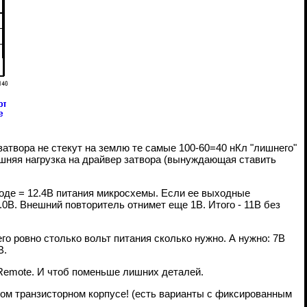
затвора не стекут на землю те самые 100-60=40 нКл "лишнего"
ишняя нагрузка на драйвер затвора (вынуждающая ставить
иоде = 12.4В питания микросхемы. Если ее выходные
0В. Внешний повторитель отнимет еще 1В. Итого - 11В без
о ровно столько вольт питания сколько нужно. А нужно: 7В
В.
 Remote. И чтоб поменьше лишних деталей.
ном транзисторном корпусе! (есть варианты с фиксированным