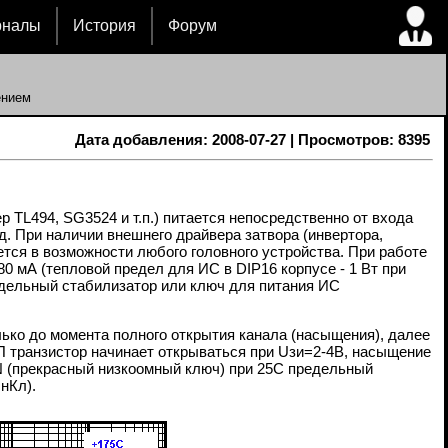
рналы
История
Форум
ением
Дата добавления: 2008-07-27 | Просмотров: 8395
TL494, SG3524 и т.п.) питается непосредственно от входа
 При наличии внешнего драйвера затвора (инвертора,
тся в возможности любого головного устройства. При работе
0 мА (тепловой предел для ИС в DIP16 корпусе - 1 Вт при
тдельный стабилизатор или ключ для питания ИС
лько до момента полного открытия канала (насыщения), далее
П транзистор начинает открываться при Uзи=2-4В, насыщение
10N (прекрасный низкоомный ключ) при 25С предельный
 нКл).