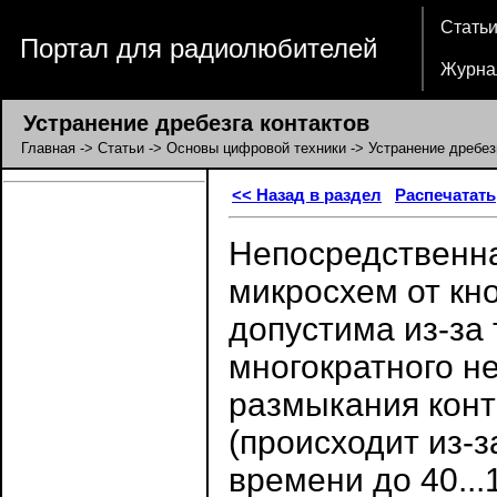
Стать
Портал для радиолюбителей
Журна
Устранение дребезга контактов
Главная
->
Статьи
->
Основы цифровой техники
-> Устранение дребез
<< Назад в раздел
Распечатать
Непосредственна
микросхем от кн
допустима из-за 
многократного н
размыкания конт
(происходит из-з
времени до 40...