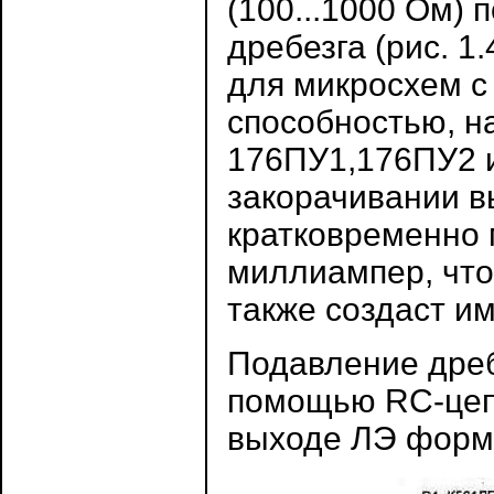
(100...1000 Ом) 
дребезга (рис. 1
для микросхем с
способностью, н
176ПУ1,176ПУ2 и 
закорачивании в
кратковременно 
миллиампер, что
также создаст и
Подавление дреб
помощью RC-цепи 
выходе ЛЭ форми