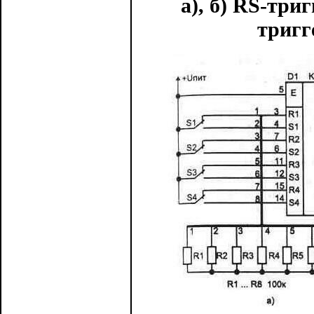
а), б) RS-три
тригг