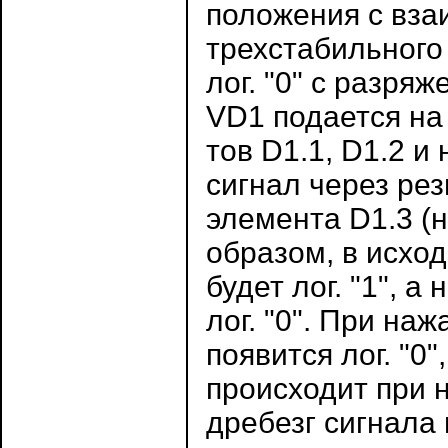
положения с вз
трехстабильного
лог. "0" с разря
VD1 подается на
тов D1.1, D1.2 и 
сигнал через ре
элемента D1.3 (н
образом, в исход
будет лог. "1", а 
лог. "0". При на
появится лог. "0",
происходит при н
дребезг сигнала 