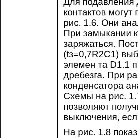
Для подавления д
контактов могут
рис. 1.6. Они ан
При замыкании к
заряжаться. Пос
(tз=0,7R2С1) вы
элемен та D1.1 
дребезга. При р
конденсатора ан
Схемы на рис. 1.
позволяют получ
выключения, есл
На рис. 1.8 пока