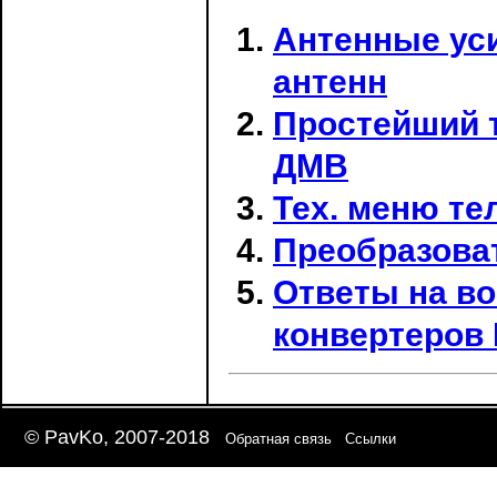
Антенные ус
антенн
Простейший 
ДМВ
Тех. меню те
Преобразоват
Ответы на в
конвертеров
© PavKo, 2007-2018
Обратная связь
Ссылки