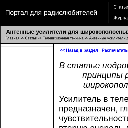
Стать
Портал для радиолюбителей
Журна
Антенные усилители для широкополосных
Главная
->
Статьи
->
Телевизионная техника
-> Антенные усилители 
<< Назад в раздел
Распечатать
В статье подро
принципы 
широкопол
Усилитель в тел
предназначен, г
чувствительност
вторую очередь 