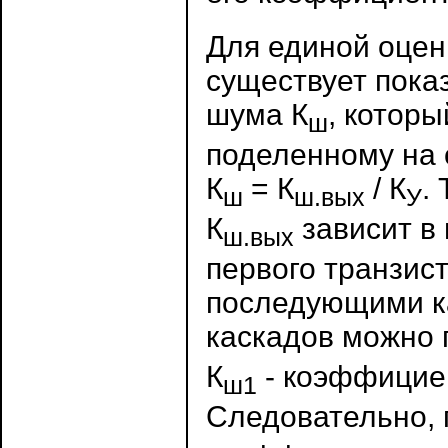
Для единой оцен
существует пока
шума К
, котор
ш
поделенному на 
К
= К
/ К
.
ш
ш.вых
У
К
зависит в
ш.вых
первого транзис
последующими к
каскадов можно 
К
- коэффициен
ш1
Следовательно, 