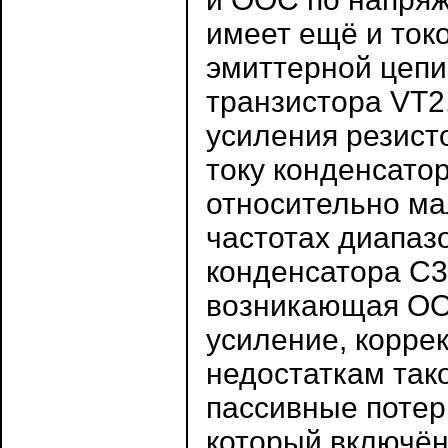
имеет ещё и ток
эмиттерной цеп
транзистора VT2
усиления резист
току конденсато
относительно мал
частотах диапаз
конденсатора С3
возникающая ОО
усиление, корре
недостаткам так
пассивные потер
который включён 