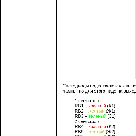
Светодиоды подключаются к вывод
лампы, но для этого надо на выхо
1 светофор
RB1 –
красный
(К1)
RB2 –
желтый
(Ж1)
RB3 –
зеленый
(З1)
2 светофор
RB4 –
красный
(К2)
RB5 –
желтый
(Ж2)