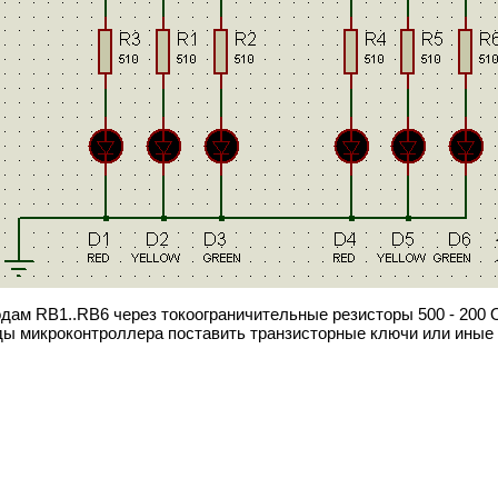
ам RB1..RB6 через токоограничительные резисторы 500 - 200 
ды микроконтроллера поставить транзисторные ключи или иные с