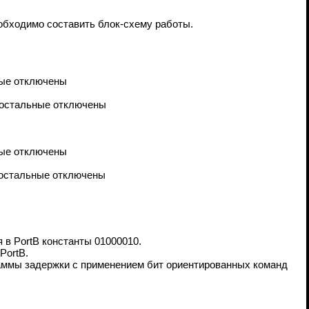
обходимо составить блок-схему работы.
ные отключены
, остальные отключены
ные отключены
, остальные отключены
 в PortB константы 01000010.
PortB.
аммы задержки с применением бит ориентированных команд