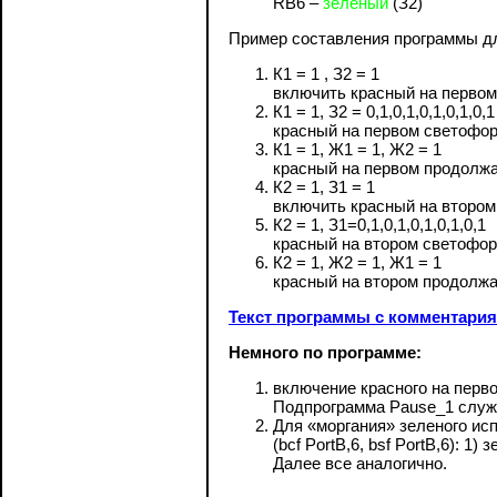
RB6 –
зеленый
(З2)
Пример составления программы дл
К1 = 1 , З2 = 1
включить красный на первом
К1 = 1, З2 = 0,1,0,1,0,1,0,1,0,1
красный на первом светофор
К1 = 1, Ж1 = 1, Ж2 = 1
красный на первом продолжа
К2 = 1, З1 = 1
включить красный на втором
К2 = 1, З1=0,1,0,1,0,1,0,1,0,1
красный на втором светофор
К2 = 1, Ж2 = 1, Ж1 = 1
красный на втором продолжа
Текст программы с комментари
Немного по программе:
включение красного на перв
Подпрограмма Pause_1 служи
Для «моргания» зеленого ис
(bcf PortB,6, bsf PortB,6): 1
Далее все аналогично.