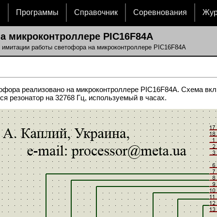
и
Программы
Справочник
Соревнования
Жу
а микроконтроллере PIC16F84A
о имитации работы светофора на микроконтроллере PIC16F84A
офора реализовано на микроконтроллере PIC16F84A. Схема вкл
ся резонатор на 32768 Гц, используемый в часах.