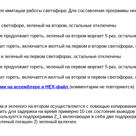
я имитации работы светофора: Для составления программы не
 светофоре, зеленый на втором, остальные отключены
е продолжает гореть, зеленый на втором моргает 5 раз, осталь
ет гореть, включается желтый на первом и втором светофорах
 и зеленый на первом светофорах, остальные отключены
е продолжает гореть, зеленый на первом моргает 5 раз, осталь
ет гореть, включается желтый на втором и первом светофорах
ями на ассемблере и HEX-файл
(комментарии не повторяются)
ом и зеленого на втором осуществляется с помощью копирования
ть для задержки на время примерно 10 сек состояния выводов 
пользуется подпрограмма Z_1 включающая в себя две подпрогр
) зеленый погашен 2) зеленый включен.