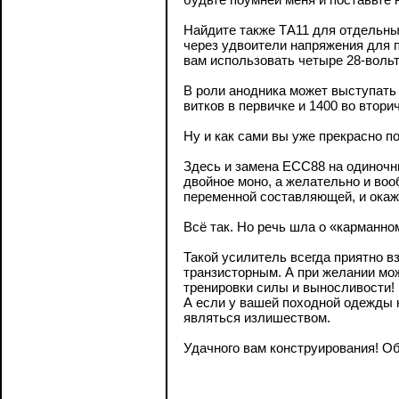
Найдите также ТА11 для отдельны
через удвоители напряжения для 
вам использовать четыре 28-вольт
В роли анодника может выступать 
витков в первичке и 1400 во вторич
Ну и как сами вы уже прекрасно п
Здесь и замена ЕСС88 на одиночн
двойное моно, а желательно и воо
переменной составляющей, и окаже
Всё так. Но речь шла о «карманно
Такой усилитель всегда приятно в
транзисторным. А при желании можн
тренировки силы и выносливости!
А если у вашей походной одежды н
являться излишеством.
Удачного вам конструирования! Об