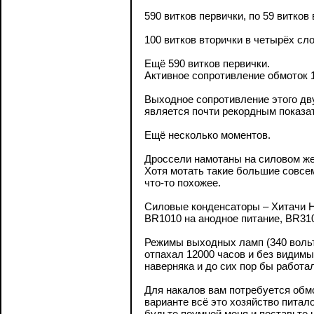
590 витков первички, по 59 витков 
100 витков вторички в четырёх сло
Ещё 590 витков первички.
Активное сопротивление обмоток 1
Выходное сопротивление этого дву
является почти рекордным показа
Ещё несколько моментов.
Дроссели намотаны на силовом же
Хотя мотать такие большие совсем 
что-то похожее.
Силовые конденсаторы – Хитачи HU
BR1010 на анодное питание, BR310
Режимы выходных ламп (340 вольт,
отпахал 12000 часов и без видим
наверняка и до сих пор бы работа
Для накалов вам потребуется обмо
варианте всё это хозяйство питал
будьте поумней меня и поставьте 