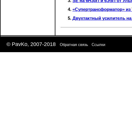
SE на 6Н30П и 6Э5П от Уль
«Супертрансформатор» из 
Двухтактный усилитель на
© PavKo, 2007-2018
Обратная связь
Ссылки