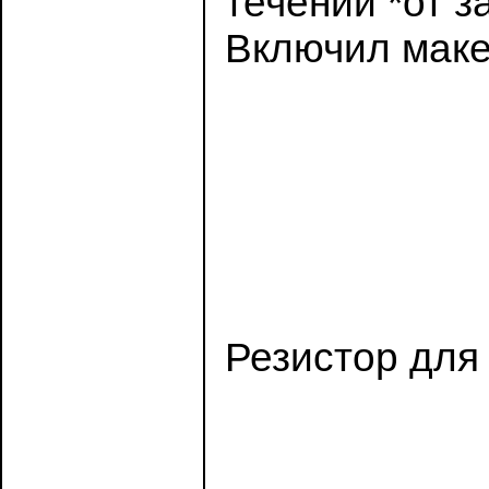
течении *от з
Включил маке
Резистор для 