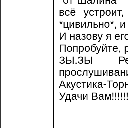
*от Шалина* 
всё устроит
*цивильно*, и
И назову я е
Попробуйте, р
ЗЫ.ЗЫ Рег
прослушивани
Акустика-Торн
Удачи Вам!!!!!!