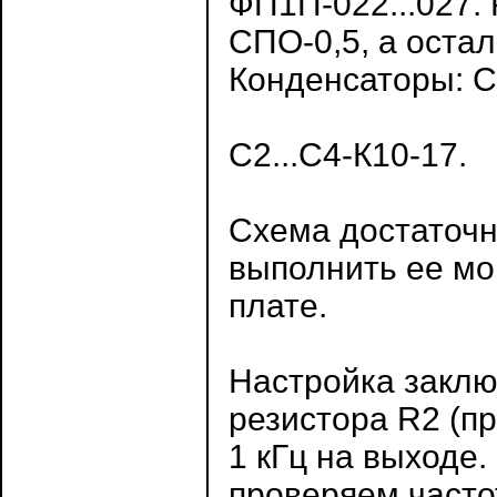
ФП1П-022...027.
СПО-0,5, а оста
Конденсаторы: С1
С2...С4-К10-17.
Схема достаточно
выполнить ее мо
плате.
Настройка заклю
резистора R2 (п
1 кГц на выходе.
проверяем частот