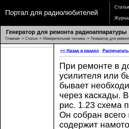
Стать
Портал для радиолюбителей
Журна
Генератор для ремонта радиоаппаратуры
Главная
->
Статьи
->
Измерительная техника
-> Генератор для ремон
<< Назад в раздел
Распечатать
При ремонте в д
усилителя или б
бывает необходи
через каскады. 
рис. 1.23 схема 
Он собран всего
содержит намото