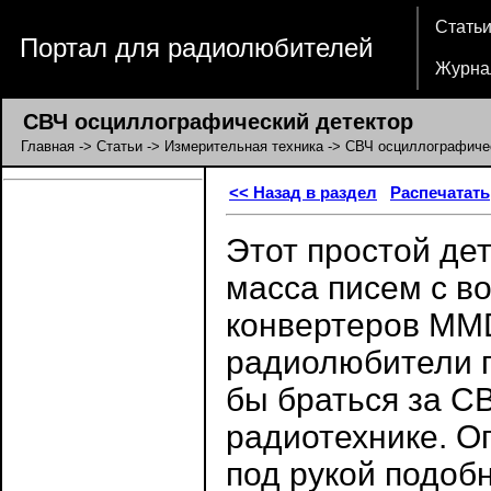
Стать
Портал для радиолюбителей
Журна
СВЧ осциллографический детектор
Главная
->
Статьи
->
Измерительная техника
-> СВЧ осциллографиче
<< Назад в раздел
Распечатать
Этот простой дет
масса писем с в
конвертеров MM
радиолюбители п
бы браться за С
радиотехнике. О
под рукой подоб