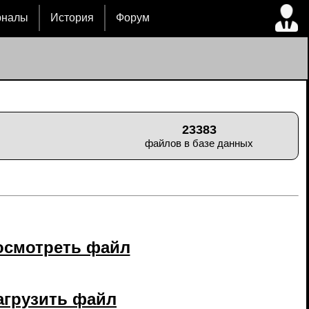
рналы
История
Форум
23383
файлов в базе данных
осмотреть файл
агрузить файл