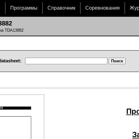
и
Программы
Справочник
Соревнования
Жу
3882
 на TDA13882
datasheet:
Пр
З