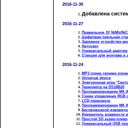
2016-11-30
Добавлена систе
2016-11-27
Правильное ЗУ NiMh/NiC
Цифровая паяльная станц
Зарядное устройство-ан
Автосвет
Универсальный адаптер
Станция для монтажа и 
2016-11-24
MP3 плеер своими рука
Universal device
Электронная игра "Свет
Термометр на DS18B20
Программирование МК A
Схема управления RGB 
LCD-термометр
Программирование МК AV
Беспроводной измерите
Измеритель влажности 
Простой SD аудио-плеер
Универсальный USB пр