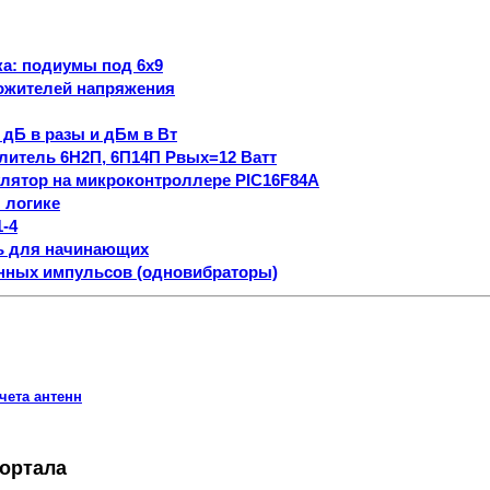
ка: подиумы под 6х9
ожителей напряжения
дБ в разы и дБм в Вт
литель 6Н2П, 6П14П Рвых=12 Ватт
лятор на микроконтроллере PIC16F84A
 логике
-4
ь для начинающих
нных импульсов (одновибраторы)
чета антенн
портала