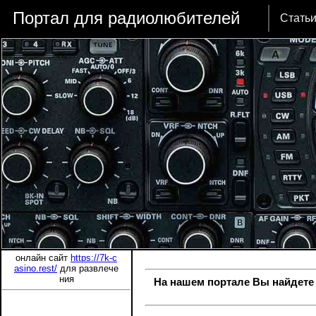
Портал для радиолюбителей
Стать
онлайн сайт
https://7k-c
asino.rest/
для развлече
ния
На нашем портале Вы найдете