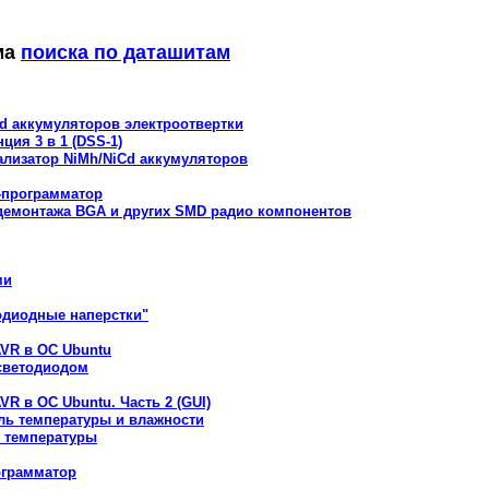
ма
поиска по даташитам
d аккумуляторов электроотвертки
ия 3 в 1 (DSS-1)
ализатор NiMh/NiCd аккумуляторов
-программатор
демонтажа BGA и других SMD радио компонентов
ми
одиодные наперстки"
VR в ОС Ubuntu
светодиодом
R в ОС Ubuntu. Часть 2 (GUI)
ль температуры и влажности
и температуры
ограмматор