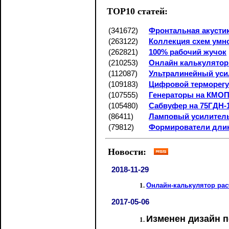
TOP10 статей:
(341672)
Фронтальная акусти
(263122)
Коллекция схем умн
(262821)
100% рабочий жучок
(210253)
Онлайн калькулятор 
(112087)
Ультралинейный уси
(109183)
Цифровой терморегу
(107555)
Генераторы на КМОП
(105480)
Сабвуфер на 75ГДН-1
(86411)
Ламповый усилител
(79812)
Формирователи дли
Новости:
2018-11-29
Онлайн-калькулятор рас
2017-05-06
Изменен дизайн 