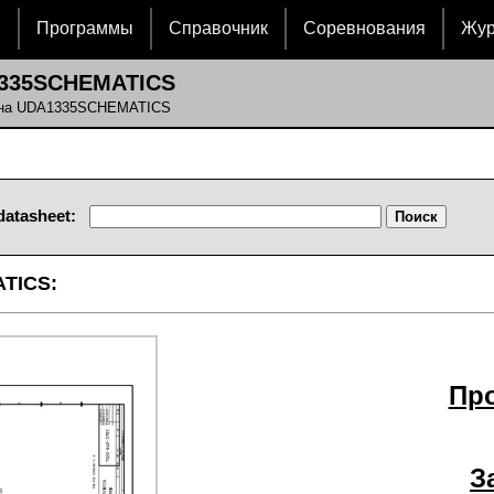
и
Программы
Справочник
Соревнования
Жу
1335SCHEMATICS
я на UDA1335SCHEMATICS
datasheet:
TICS:
Пр
З