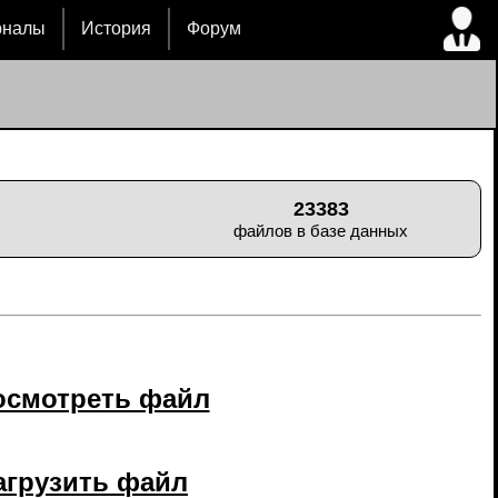
рналы
История
Форум
23383
файлов в базе данных
осмотреть файл
агрузить файл