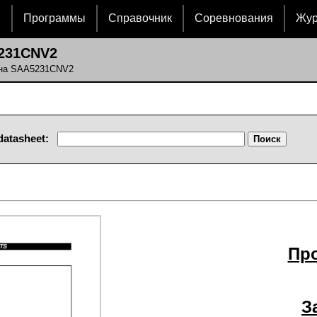
и
Программы
Справочник
Соревнования
Жу
231CNV2
 на SAA5231CNV2
datasheet:
Пр
З