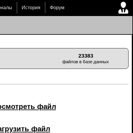
рналы
История
Форум
23383
файлов в базе данных
осмотреть файл
агрузить файл