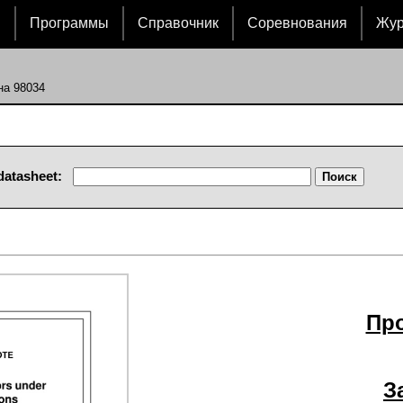
и
Программы
Справочник
Соревнования
Жу
на 98034
datasheet:
Пр
З