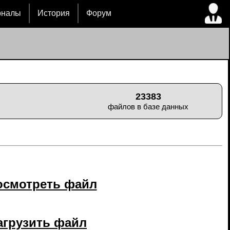
рналы
История
Форум
23383
файлов в базе данных
осмотреть файл
агрузить файл