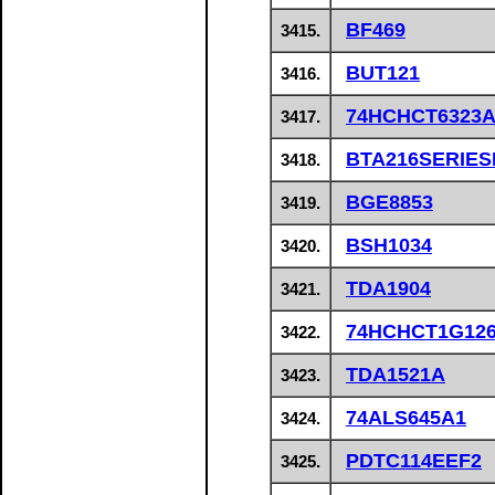
BF469
3415.
BUT121
3416.
74HCHCT6323
3417.
BTA216SERIES
3418.
BGE8853
3419.
BSH1034
3420.
TDA1904
3421.
74HCHCT1G12
3422.
TDA1521A
3423.
74ALS645A1
3424.
PDTC114EEF2
3425.