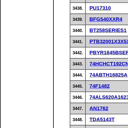
PU17310
3438.
BFG540XXR4
3439.
BT258SERIES1
3440.
PTB32001X3X5
3441.
PBYR1645BSER
3442.
74HCHCT192C
3443.
74ABTH16825A
3444.
74F1482
3445.
74ALS620A162
3446.
AN1762
3447.
TDA5143T
3448.