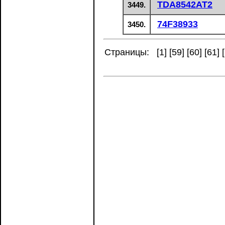
TDA8542AT2
3449.
74F38933
3450.
Страницы: [
1
] [
59
] [
60
] [
61
] [