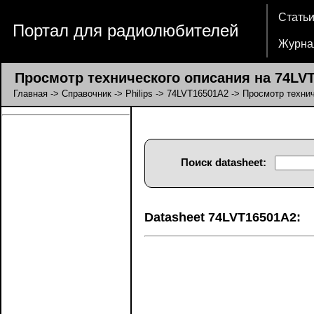
Стать
Портал для радиолюбителей
Журна
Просмотр технического описания на 74LVT1
Главная
->
Справочник
->
Philips
->
74LVT16501A2
-> Просмотр технич
Поиск datasheet:
Datasheet 74LVT16501A2: