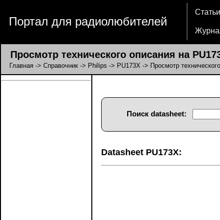
Стать
Портал для радиолюбителей
Журна
Просмотр технического описания на PU173
Главная
->
Справочник
->
Philips
->
PU173X
-> Просмотр техническог
Поиск datasheet:
Datasheet PU173X: