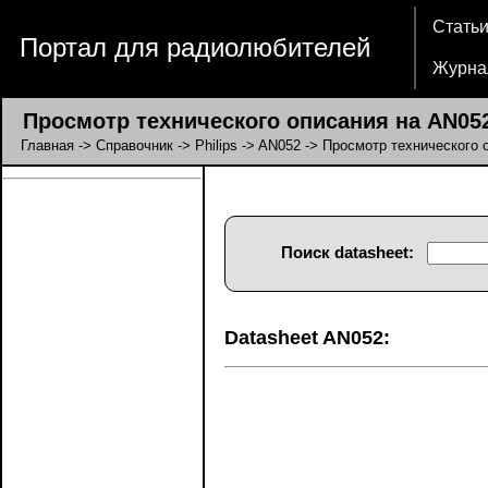
Стать
Портал для радиолюбителей
Журна
Просмотр технического описания на AN052 
Главная
->
Справочник
->
Philips
->
AN052
-> Просмотр технического 
Поиск datasheet:
Datasheet AN052: