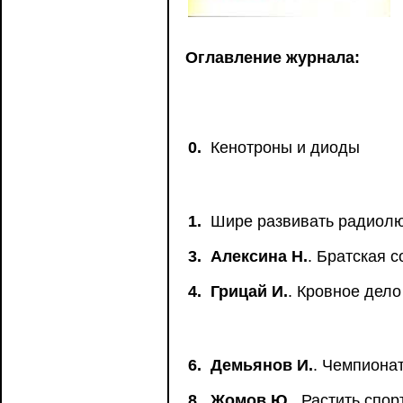
Оглавление журнала:
0.
Кенотроны и диоды
1.
Шире развивать радиолю
3.
Алексина Н.
. Братская 
4.
Грицай И.
. Кровное дел
6.
Демьянов И.
. Чемпиона
8.
Жомов Ю.
. Растить спо