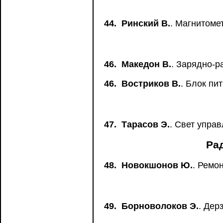
44.
Ринский В.
. Магнитоме
46.
Македон В.
. Зарядно-р
46.
Востриков В.
. Блок п
47.
Тарасов Э.
. Свет упра
Ра
48.
Новокшонов Ю.
. Ремо
49.
Борноволоков Э.
. Дер