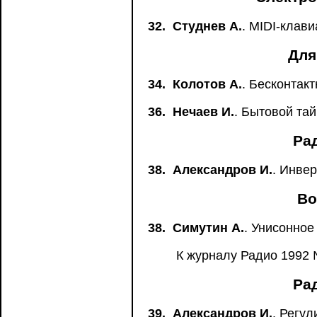
32.
Студнев А.
. MIDI-клави
Для
34.
Колотов А.
. Бесконтак
36.
Нечаев И.
. Бытовой та
Ра
38.
Александров И.
. Инве
Во
38.
Симутин А.
. Унисонное
К журналу Радио 1992 №
Ра
39.
Александров И.
. Регу