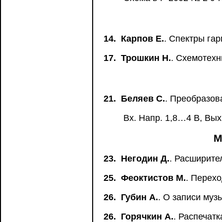
14.
Карпов Е.
. Спектры га
17.
Трошкин Н.
. Схемотех
21.
Беляев С.
. Преобразов
Вх. Напр. 1,8…4 В, Вых.
М
23.
Негодин Д.
. Расширите
25.
Феоктистов М.
. Перехо
26.
Губин А.
. О записи муз
26.
Горячкин А.
. Распечат