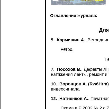
Оглавление журнала:
Для
5.
Кармишин А.
. Ветродвиг
Ретро.
Т
7.
Посохов В.
. Дефекты Л
натяжения ленты, ремонт и
10.
Воронцов А. (Rw6Hrm),
видеосигнала
12.
Натненков А.
. Печатна
Схема в Р 2002 № 2 с 7