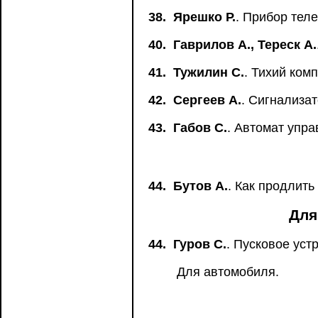
38.
Ярешко Р.
. Прибор тел
40.
Гаврилов А., Тереск А.
41.
Тужилин С.
. Тихий ком
42.
Сергеев А.
. Сигнализа
43.
Габов С.
. Автомат упр
44.
Бутов А.
. Как продлить
Для
44.
Гуров С.
. Пусковое уст
Для автомобиля.