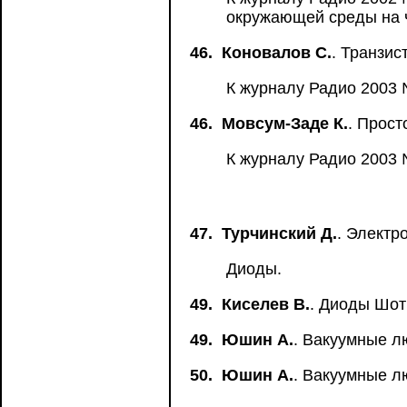
окружающей среды на ч
46.
Коновалов С.
. Транзис
К журналу Радио 2003 
46.
Мовсум-Заде К.
. Прос
К журналу Радио 2003 №
47.
Турчинский Д.
. Электр
Диоды.
49.
Киселев В.
. Диоды Шо
49.
Юшин А.
. Вакуумные л
50.
Юшин А.
. Вакуумные 