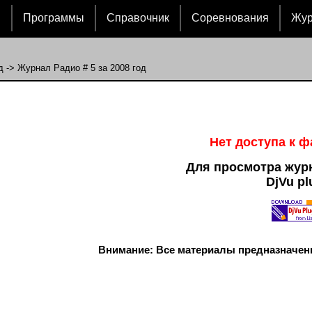
и
Программы
Справочник
Соревнования
Жу
д
-> Журнал Радио # 5 за 2008 год
Нет доступа к 
Для просмотра жур
DjVu pl
Внимание: Все материалы предназначен