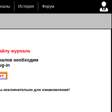
рналы
История
Форум
файлу журнала
налов необходим
ug-in
ы исключительно для ознакомления!