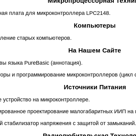
Микропроцессорная Техни
ная плата для микроконтроллера LPC2148.
Компьютеры
вление старых компьютеров.
На Нашем Сайте
вы языка PureBasic (аннотация).
торы и программирование микроконтроллеров (цикл с
Источники Питания
е устройство на микроконтроллере.
ированное проектирование малогабаритных ИИП на 
й стабилизатор напряжения с защитой от замыканий
Радиолюбительская Техноло