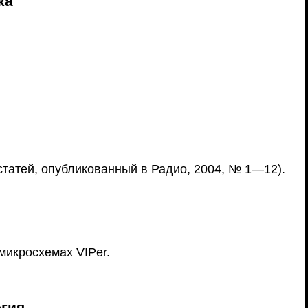
ка
татей, опубликованный в Радио, 2004, № 1—12).
микросхемах VIPer.
.
гия