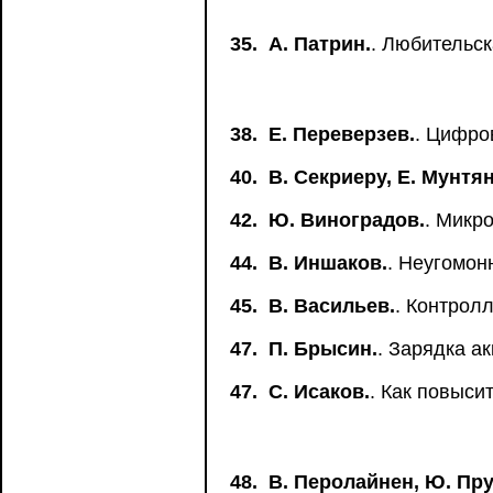
35.
А. Патрин.
. Любительск
38.
Е. Переверзев.
. Цифро
40.
В. Секриеру, Е. Мунтян
42.
Ю. Виноградов.
. Микр
44.
В. Иншаков.
. Неугомон
45.
В. Васильев.
. Контрол
47.
П. Брысин.
. Зарядка а
47.
С. Исаков.
. Как повыси
48.
В. Перолайнен, Ю. Пру