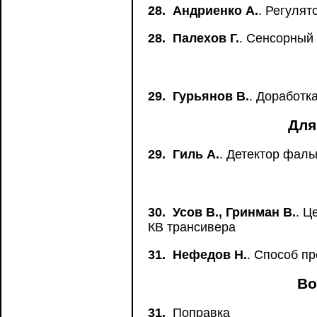
28.
Андриенко А.
. Регуля
28.
Палехов Г.
. Сенсорный
29.
Гурьянов В.
. Доработк
Для
29.
Гиль А.
. Детектор фал
30.
Усов В., Гринман В.
. Ц
КВ трансивера
31.
Нефедов Н.
. Способ п
Во
31.
Поправка