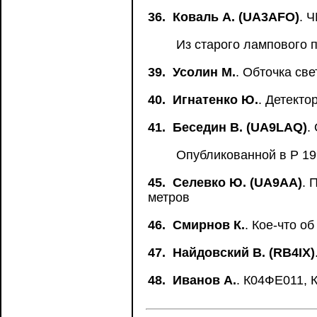
36.
Коваль А. (UA3AFO)
. 
Из старого лампового п
39.
Усолин М.
. Обточка св
40.
Игнатенко Ю.
. Детекто
41.
Беседин В. (UA9LAQ)
.
Опубликованной в Р 199
45.
Селевко Ю. (UA9AA)
. 
метров
46.
Смирнов К.
. Кое-что о
47.
Найдовский В. (RB4IX)
48.
Иванов А.
. К04ФЕ011,