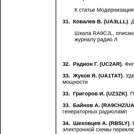
К статье Модернизация 
31.
Ковалев В. (UA3LLL)
. 
Шкала RA9CJL, описанн
журналу радио Л
32.
Радион Г. (UC2AR)
. Фи
33.
Жуков Я. (UA1TAT)
. Уд
мощности
33.
Григоров И. (UZ3ZK)
. 
33.
Байнов А. (RA9CHZ/UA
генераторных радиоламп
34.
Шеховцев А. (RB5LY)
.
электронной схемы перекл