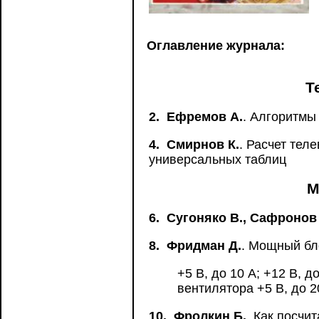
Оглавление журнала:
Т
2.
Ефремов А.
. Алгоритмы
4.
Смирнов К.
. Расчет тел
универсальных таблиц
М
6.
Сугоняко В., Сафронов
8.
Фридман Д.
. Мощный бл
+5 В, до 10 А; +12 В, до
вентилятора +5 В, до 20
10.
Фролкин Б.
. Как посчи