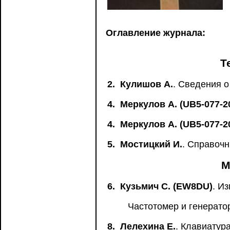
Оглавление журнала:
Т
2.
Кулишов А.
. Сведения о
4.
Меркулов А. (UB5-077-2
4.
Меркулов А. (UB5-077-2
5.
Мостицкий И.
. Справочн
М
6.
Кузьмич С. (EW8DU)
. И
Частотомер и генерато
8.
Лелехина Е.
. Клавиатур