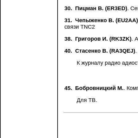
30.
Пицман В. (ER3ED)
. С
31.
Чепыженко В. (EU2AA)
связи TNC2
38.
Григоров И. (RK3ZK)
. 
40.
Стасенко В. (RA3QEJ)
К журналу радио адиос
45.
Бобровницкий М.
. Ком
Для ТВ.