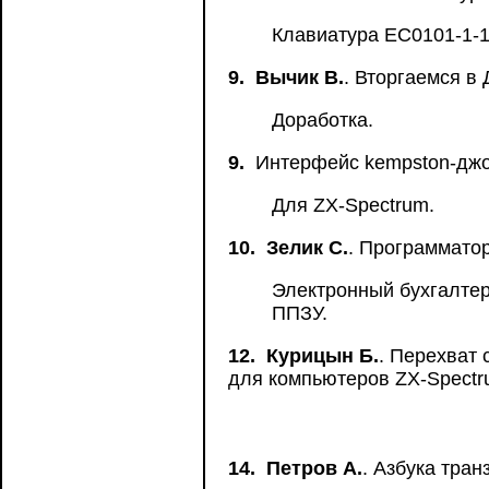
Клавиатура EC0101-1-1
9.
Вычик В.
. Вторгаемся в
Доработка.
9.
Интерфейс kempston-джо
Для ZX-Spectrum.
10.
Зелик С.
. Программато
Электронный бухгалтер
ППЗУ.
12.
Курицын Б.
. Перехват
для компьютеров ZX-Spect
14.
Петров А.
. Азбука тра