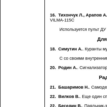
16.
Тихончук Л., Арапов А
VILMA-115C
Используется пульт ДУ 
Для
18.
Симутин А.
. Куранты 
С со своими внутренни
20.
Родин А.
. Сигнализато
Ра
21.
Башаримов Н.
. Самоде
22.
Вилков В.
. Еще один с
22.
Беседин В.
. Паяльник-