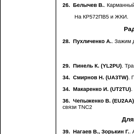
26.
Белычев В.
. Карманны
На КР572ПВ5 и ЖКИ.
Ра
28.
Пухличенко А.
. Зажим
29.
Пинель К. (YL2PU)
. Тр
34.
Смирнов Н. (UA3TW)
.
34.
Макаренко И. (UT2TU)
.
36.
Чепыженко В. (EU2AA)
связи TNC2
Для
39.
Нагаев В., Зорькин Г.
.