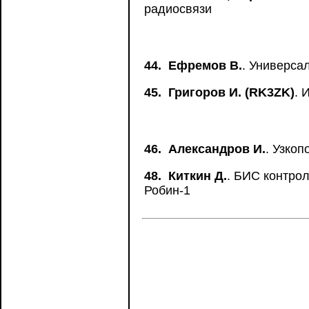
радиосвязи
44.
Ефремов В.
. Универса
45.
Григоров И. (RK3ZK)
. 
46.
Александров И.
. Узко
48.
Киткин Д.
. БИС контро
Робин-1