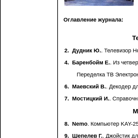
Оглавление журнала:
Т
2.
Дудник Ю.
. Телевизор H
4.
Баренбойм Е.
. Из четве
Переделка ТВ Электрон
6.
Маевский В.
. Декодер д
7.
Мостицкий И.
. Справочн
М
8.
Nemo
. Компьютер KAY-2
9.
Шепелев Г.
. Джойстик д