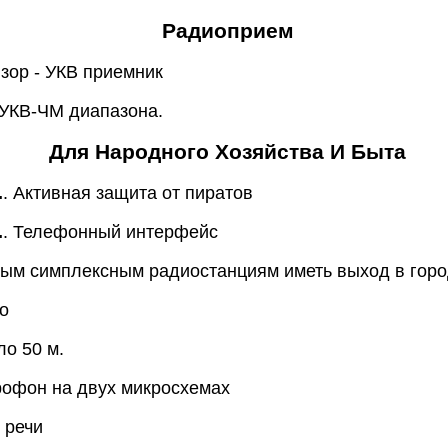
Радиоприем
изор - УКВ приемник
 УКВ-ЧМ диапазона.
Для Народного Хозяйства И Быта
.
. Активная защита от пиратов
.
. Телефонный интерфейс
ным симплексным радиостанциям иметь выход в горо
хо
ло 50 м.
рофон на двух микросхемах
 речи