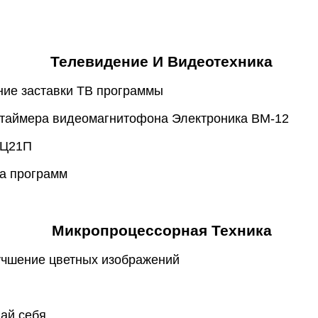
Телевидение И Видеотехника
ние заставки ТВ программы
а таймера видеомагнитофона Электроника ВМ-12
1Ц21П
а программ
Микропроцессорная Техника
учшение цветных изображений
ай себя