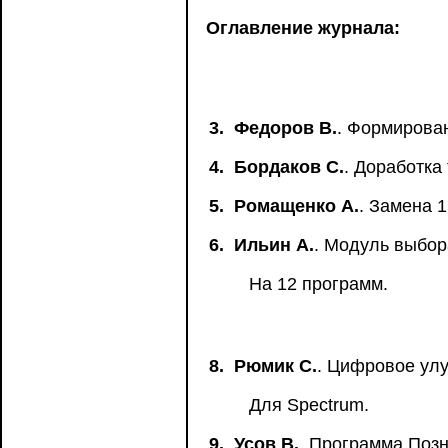
Оглавление журнала:
3.
Федоров В.
. Формирова
4.
Бордаков С.
. Доработк
5.
Ромащенко А.
. Замена 
6.
Ильин А.
. Модуль выбор
На 12 программ.
8.
Рюмик С.
. Цифровое ул
Для Spectrum.
9.
Усов В.
. Программа Позн