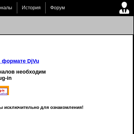
рналы
История
Форум
в формате DjVu
налов необходим
ug-in
ы исключительно для ознакомления!