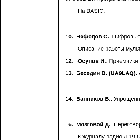
На BASIC.
10.
Нефедов С.
. Цифровые
Описание работы мульт
12.
Юсупов И.
. Приемники
13.
Беседин В. (UA9LAQ)
.
14.
Банников В.
. Упрощенн
16.
Мозговой Д.
. Перегово
К журналу радио Л 199