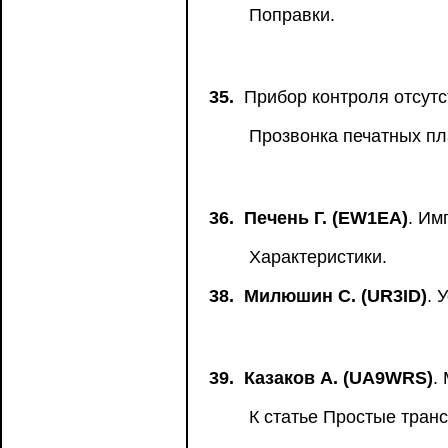
Поправки.
35.
Прибор контроля отсутс
Прозвонка печатных пл
36.
Печень Г. (EW1EA)
. Им
Характеристики.
38.
Милюшин С. (UR3ID)
. 
39.
Казаков А. (UA9WRS)
.
К статье Простые тран