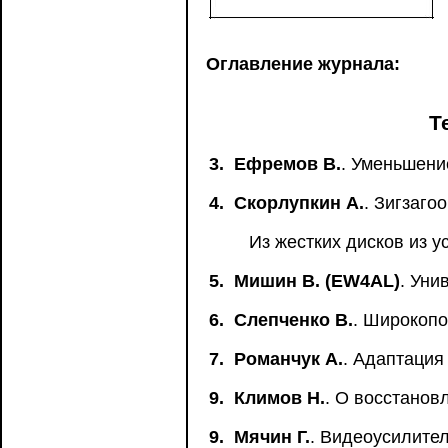
Оглавление журнала:
Т
3.
Ефремов В.
. Уменьшени
4.
Скорлупкин А.
. Зигзаго
Из жестких дисков из 
5.
Мишин В. (EW4AL)
. Уни
6.
Слепченко В.
. Широкопо
7.
Романчук А.
. Адаптация
9.
Климов Н.
. О восстанов
9.
Мячин Г.
. Видеоусилите