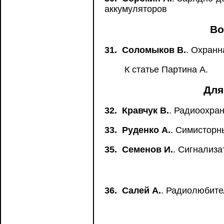
аккумуляторов
Во
31.
Соломыков В.
. Охранн
К статье Партина А.
Для
32.
Кравчук В.
. Радиоохра
33.
Руденко А.
. Симисторн
35.
Семенов И.
. Сигнализ
36.
Салей А.
. Радиолюбител