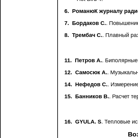
6.
РоманюК журналу радио
7.
Бордаков С.
. Повышени
8.
Трембач С.
. Плавный ра
11.
Петров А.
. Биполярные
12.
Самосюк А.
. Музыкаль
14.
Нефедов С.
. Измерени
15.
Банников В.
. Расчет т
16.
GYULA. S
. Тепловые ис
Во