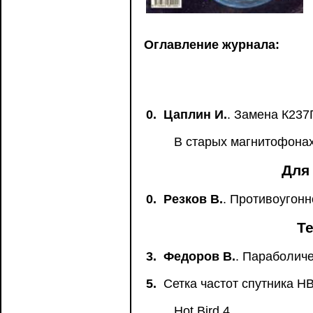
Оглавление журнала:
0.
Цаплин И.
. Замена К237
В старых магнитофонах
Для
0.
Резков В.
. Противоугонн
Т
3.
Федоров В.
. Параболич
5.
Сетка частот спутника H
Hot Bird 4.