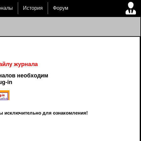
рналы
История
Форум
файлу журнала
налов необходим
ug-in
ы исключительно для ознакомления!