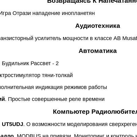
Возвращаясь К Напечатан
 Игра Отрази нападение инопланетян
Аудиотехника
ранзисторный усилитель мощности в классе АВ Musat
Автоматика
. Будильник Рассвет - 2
ектростимулятор тяни-толкай
полнительная индикация режимов работы
ий
. Простые совершенные реле времени
Компьютер Радиолюбите
, UT5UDJ
. О возможности моделирования сверхреге
Бадло
. MODBUS на привязи. Мониторинг и контроль 