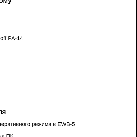
ному
off PA-14
ля
неративного режима в EWB-5
на ПК