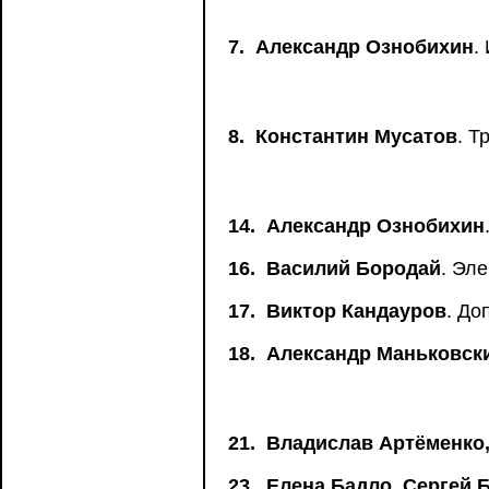
7.
Александр Ознобихин
.
8.
Константин Мусатов
. Т
14.
Александр Ознобихин
16.
Василий Бородай
. Эл
17.
Виктор Кандауров
. До
18.
Александр Маньковск
21.
Владислав Артёменко
23.
Елена Бадло, Сергей 