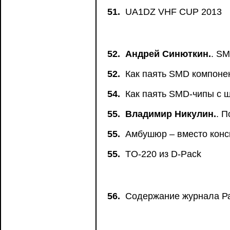
51.
UA1DZ VHF CUP 2013
52.
Андрей Синюткин.
. SM
52.
Как паять SMD компоне
54.
Как паять SMD-чипы с ш
55.
Владимир Никулин.
. 
55.
Амбушюр – вместо конск
55.
TO-220 из D-Pack
56.
Содержание журнала Ра