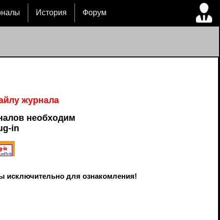
рналы
История
Форум
файлу журнала
налов необходим
ug-in
ы исключительно для ознакомления!