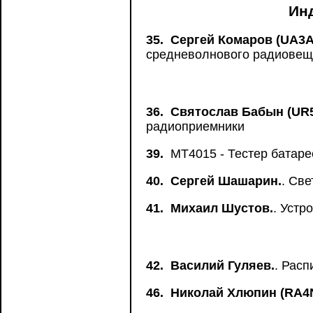
Ин
35.
Сергей Комаров (UA3A
средневолнового радиовещ
36.
Святослав Бабын (UR
радиоприемники
39.
MT4015 - Тестер батаре
40.
Сергей Шашарин.
. Св
41.
Михаил Шустов.
. Устр
42.
Василий Гуляев.
. Рас
46.
Николай Хлюпин (RA4