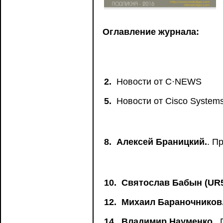
Оглавление журнала:
2.
Новости от C·NEWS
5.
Новости от Сisco System
8.
Алексей Браницкий.
. П
10.
Святослав Бабын (UR
12.
Михаил Бараночников
14.
Владимир Науменко.
.