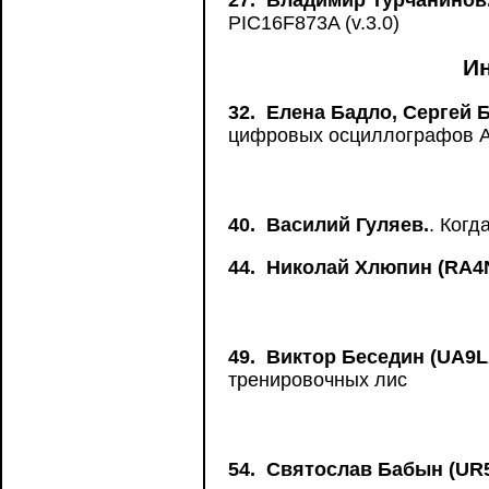
27.
Владимир Турчанинов
PIC16F873A (v.3.0)
И
32.
Елена Бадло, Сергей 
цифровых осциллографов Agi
40.
Василий Гуляев.
. Когд
44.
Николай Хлюпин (RA4
49.
Виктор Беседин (UA9L
тренировочных лис
54.
Святослав Бабын (UR