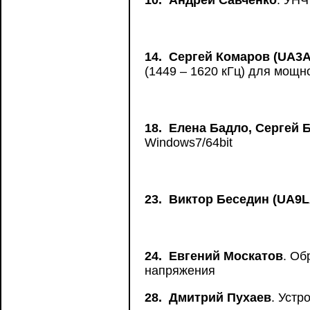
10.
Андрей Савченко
. УНЧ
14.
Сергей Комаров (UA3
(1449 – 1620 кГц) для мощн
18.
Елена Бадло, Сергей 
Windows7/64bit
23.
Виктор Беседин (UA9
24.
Евгений Москатов
. Об
напряжения
28.
Дмитрий Пухаев
. Устр