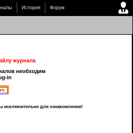
рналы
История
Форум
файлу журнала
налов необходим
ug-in
ы исключительно для ознакомления!