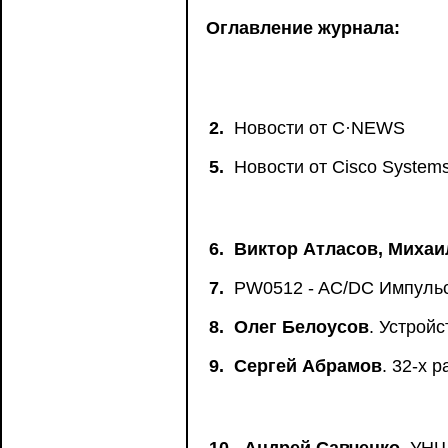
Оглавление журнала:
2.
Новости от C·NEWS
5.
Новости от Сisco System
6.
Виктор Атласов, Михаи
7.
PW0512 - AC/DC Импульсн
8.
Олег Белоусов
. Устрой
9.
Сергей Абрамов
. 32-x 