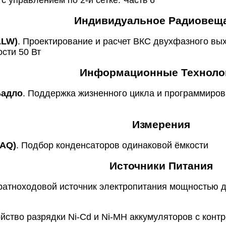
 с управлением по 2-й сетке. Часть 6
Индивидуальное Радиовещ
ALW)
. Проектирование и расчет ВКС двухфазного вы
ости 50 Вт
Информационные Техноло
Бадло
. Поддержка жизненного цикла и программировани
Измерения
LAQ)
. Подбор конденсаторов одинаковой ёмкости
Источники Питания
ратноходовой источник электропитания мощностью д
ойство разрядки Ni-Cd и Ni-MH аккумуляторов с кон